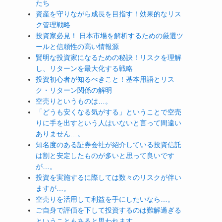
たち
資産を守りながら成長を目指す！効果的なリス
ク管理戦略
投資家必見！ 日本市場を解析するための厳選ツ
ールと信頼性の高い情報源
賢明な投資家になるための秘訣！リスクを理解
し、リターンを最大化する戦略
投資初心者が知るべきこと！基本用語とリス
ク・リターン関係の解明
空売りというものは…。
「どうも安くなる気がする」ということで空売
りに手を出すという人はいないと言って間違い
ありません…。
知名度のある証券会社が紹介している投資信託
は割と安定したものが多いと思って良いです
が…。
投資を実施するに際しては数々のリスクが伴い
ますが…。
空売りを活用して利益を手にしたいなら…。
ご自身で評価を下して投資するのは難解過ぎる
ということもあると思われます…。