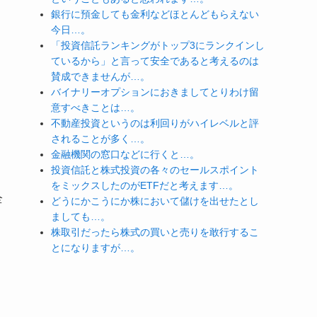
銀行に預金しても金利などほとんどもらえない
今日…。
「投資信託ランキングがトップ3にランクインし
ているから」と言って安全であると考えるのは
賛成できませんが…。
バイナリーオプションにおきましてとりわけ留
意すべきことは…。
不動産投資というのは利回りがハイレベルと評
されることが多く…。
金融機関の窓口などに行くと…。
投資信託と株式投資の各々のセールスポイント
をミックスしたのがETFだと考えます…。
全
どうにかこうにか株において儲けを出せたとし
ましても…。
株取引だったら株式の買いと売りを敢行するこ
とになりますが…。