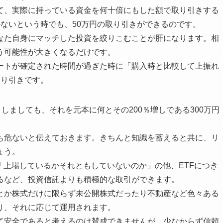
て、実際に持っている資金を何十倍にもした額で取り引きする
ないという時でも、50万円の取り引きができるのです。
なた自身にマッチした投資を絞りこむことが肝になります。相
う可能性が大きくなるだけです。
ートが確定された時間が過ぎた時に「購入時と比較して上振れ
取り引きです。
しましても、それを元本に何とその200％増しである300万円
も危ないと伝えておきます。きちんと知識を蓄えると共に、リ
ょう。
「上場しているかそれともしていないのか」の他、ETFにつき
るなど、投資信託よりも積極的な取引ができます。
とか株式だけに限らず未公開株式だったり不動産など色々ある
り、それに応じて運用されます。
て安全であると考えるのは賛成できませんが、少なからず信頼