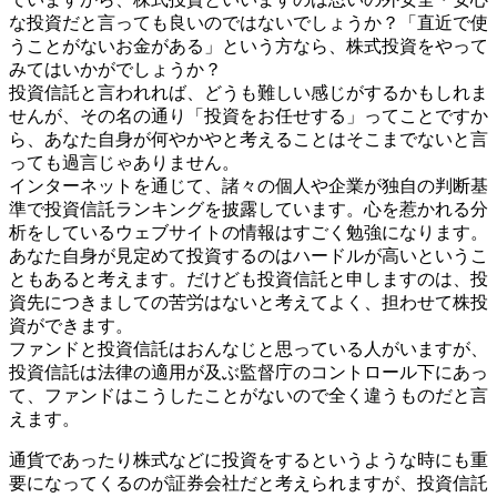
な投資だと言っても良いのではないでしょうか？「直近で使
うことがないお金がある」という方なら、株式投資をやって
みてはいかがでしょうか？
投資信託と言われれば、どうも難しい感じがするかもしれま
せんが、その名の通り「投資をお任せする」ってことですか
ら、あなた自身が何やかやと考えることはそこまでないと言
っても過言じゃありません。
インターネットを通じて、諸々の個人や企業が独自の判断基
準で投資信託ランキングを披露しています。心を惹かれる分
析をしているウェブサイトの情報はすごく勉強になります。
あなた自身が見定めて投資するのはハードルが高いというこ
ともあると考えます。だけども投資信託と申しますのは、投
資先につきましての苦労はないと考えてよく、担わせて株投
資ができます。
ファンドと投資信託はおんなじと思っている人がいますが、
投資信託は法律の適用が及ぶ監督庁のコントロール下にあっ
て、ファンドはこうしたことがないので全く違うものだと言
えます。
通貨であったり株式などに投資をするというような時にも重
要になってくるのが証券会社だと考えられますが、投資信託