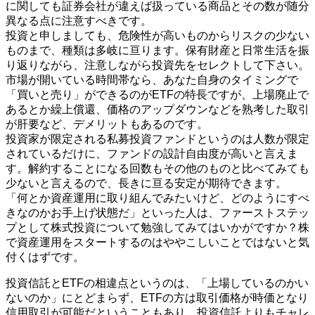
に関しても証券会社が違えば扱っている商品とその数が随分
異なる点に注意すべきです。
投資と申しましても、危険性が高いものからリスクの少ない
ものまで、種類は多岐に亘ります。保有財産と日常生活を振
り返りながら、注意しながら投資先をセレクトして下さい。
市場が開いている時間帯なら、あなた自身のタイミングで
「買いと売り」ができるのがETFの特長ですが、上場廃止で
あるとか繰上償還、価格のアップダウンなどを熟考した取引
が肝要など、デメリットもあるのです。
投資家が限定される私募投資ファンドというのは人数が限定
されているだけに、ファンドの設計自由度が高いと言えま
す。解約することになる回数もその他のものと比べてみても
少ないと言えるので、長きに亘る安定が期待できます。
「何とか資産運用に取り組んでみたいけど、どのようにすべ
きなのかお手上げ状態だ」といった人は、ファーストステッ
プとして株式投資について勉強してみてはいかがですか？株
で資産運用をスタートするのはややこしいことではないと気
付くはずです。
投資信託とETFの相違点というのは、「上場しているのかい
ないのか」にとどまらず、ETFの方は取引価格が時価となり
信用取引が可能だということもあり、投資信託よりもチャレ