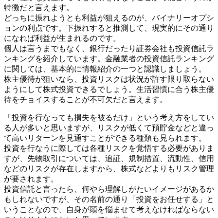
特徴だと言えます。
どっちに振れようとも利益が狙えるのが、バイナリーオプシ
ョンの利点です。下振れすると推測して、現実的にその通り
になれば利益が生まれるのです。
個人は言うまでもなく、銀行だったり証券会社も投資信託ラ
ンキングを紹介しています。金融業者の投資信託ランキング
に関しては、基本的に情報紹介の一つと認識しましょう。
株主優待が狙いなら、投資リスクは状況が許す限り取らない
ようにして株式投資できるでしょう。生活習慣に合う株主優
待をチョイスすることが不可欠だと言えます。
「投資を行なっても損失を被るだけ」という考え方をしてい
る人が多いと思いますが、リスクが低くて預貯金などと違っ
て高いリターンを見通すことができる種類も見られます。
投資を行なうに際しては各種リスクを覚悟する必要がありま
すが、先物取引については、追証、規制措置、流動性、信用
などのリスクが存在しますから、株式などよりもリスク管理
が要されます。
投資信託と言ったら、何やら理解しがたいイメージがあるか
もしれないですが、その名前の通り「投資をお任せする」と
いうことなので、自身が頭を悩ませて考えなければならない