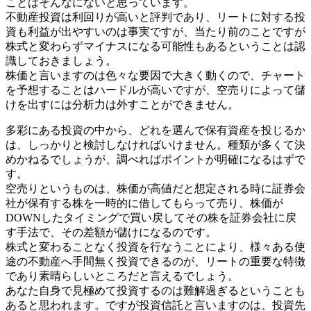
ことはそんなにないと思っています。
不動産投資は利回りが高いと評判であり、リートに対する投
資も利益が出やすいのは事実ですが、当たり前のことですが
株式と変わらずマイナスになる可能性もあるということは認
識しておきましょう。
株価と言いますのは色々な要因で大きく動くので、チャート
を予想することはハードルが高いですが、空売りによって儲
けを出すには分析力は外すことができません。
多彩にある投資の中から、どれを選んで保有資産を投じるか
は、しっかりと検討しなければいけません。種類が多くて決
めかねるでしょうが、調べればポイントが明確になるはずで
す。
空売りというものは、株価が高値だと想定される時に証券会
社が保有する株を一時的に借してもらって売り、株価が
DOWNしたタイミングで買い戻してその株を証券会社に戻
す手法で、その差額が儲けになるのです。
株式と変わることなく投資を行なうことにより、様々ある使
途の不動産へ手間無く投資できるのが、リートの重要な特徴
であり素晴らしいところだと言えるでしょう。
あなた自身で見極めて投資するのは難解過ぎるということも
あると思われます。ですが投資信託と言いますのは、投資先