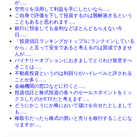
が…。
空売りを活用して利益を手にしたいなら…。
ご自身で評価を下して投資するのは難解過ぎるという
こともあると思われます…。
銀行に預金しても金利などほとんどもらえない今
日…。
「投資信託ランキングがトップ3にランクインしている
から」と言って安全であると考えるのは賛成できませ
んが…。
バイナリーオプションにおきましてとりわけ留意すべ
きことは…。
不動産投資というのは利回りがハイレベルと評される
ことが多く…。
金融機関の窓口などに行くと…。
投資信託と株式投資の各々のセールスポイントをミッ
クスしたのがETFだと考えます…。
どうにかこうにか株において儲けを出せたとしまして
も…。
株取引だったら株式の買いと売りを敢行することにな
りますが…。