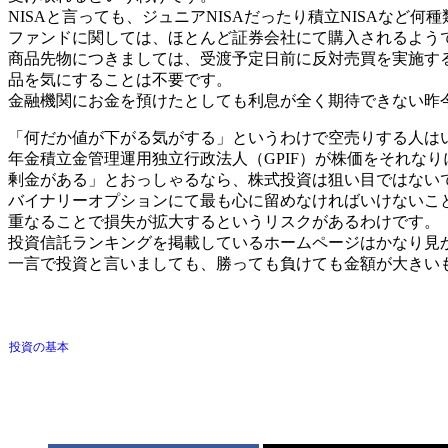
NISAと言っても、ジュニアNISAだったり積立NISAなど
ファンドに関しては、ほとんど証券会社にて購入されるよう
商品先物につきましては、受渡予定日前に反対売買を実施す
品を気にすることは不要です。
金融機関にお金を預けたとしても利息が全く期待できない昨
「何だか値が下がる気がする」というわけで空売りする人は
年金積立金管理運用独立行政法人（GPIF）が株価をそれな
剰金がある」とおっしゃるなら、株式投資は狙い目ではない
バイナリーオプションにて最も心に留めなければいけないこ
重なることで損失が拡大するというリスクがあるわけです。
投資信託ランキングを掲載しているホームページはかなり見
一言で投資と言いましても、勝っても負けても金額が大きい
投資の基本