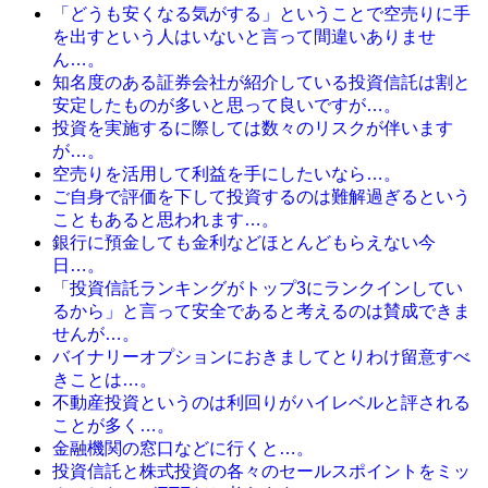
「どうも安くなる気がする」ということで空売りに手
を出すという人はいないと言って間違いありませ
ん…。
知名度のある証券会社が紹介している投資信託は割と
安定したものが多いと思って良いですが…。
投資を実施するに際しては数々のリスクが伴います
が…。
空売りを活用して利益を手にしたいなら…。
ご自身で評価を下して投資するのは難解過ぎるという
こともあると思われます…。
銀行に預金しても金利などほとんどもらえない今
日…。
「投資信託ランキングがトップ3にランクインしてい
るから」と言って安全であると考えるのは賛成できま
せんが…。
バイナリーオプションにおきましてとりわけ留意すべ
きことは…。
不動産投資というのは利回りがハイレベルと評される
ことが多く…。
金融機関の窓口などに行くと…。
投資信託と株式投資の各々のセールスポイントをミッ