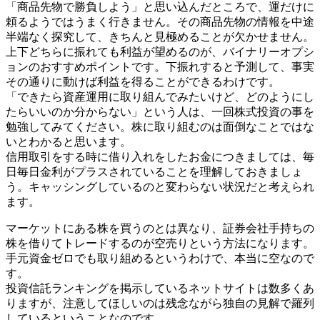
「商品先物で勝負しよう」と思い込んだところで、運だけに
頼るようではうまく行きません。その商品先物の情報を中途
半端なく探究して、きちんと見極めることが欠かせません。
上下どちらに振れても利益が望めるのが、バイナリーオプシ
ョンのおすすめポイントです。下振れすると予測して、事実
その通りに動けば利益を得ることができるわけです。
「できたら資産運用に取り組んでみたいけど、どのようにし
たらいいのか分からない」という人は、一回株式投資の事を
勉強してみてください。株に取り組むのは面倒なことではな
いとわかると思います。
信用取引をする時に借り入れをしたお金につきましては、毎
日毎日金利がプラスされていることを理解しておきましょ
う。キャッシングしているのと変わらない状況だと考えられ
ます。
マーケットにある株を買うのとは異なり、証券会社手持ちの
株を借りてトレードするのが空売りという方法になります。
手元資金ゼロでも取り組めるというわけで、本当に空なので
す。
投資信託ランキングを掲示しているネットサイトは数多くあ
りますが、注意してほしいのは残念ながら独自の見解で羅列
しているということなのです。