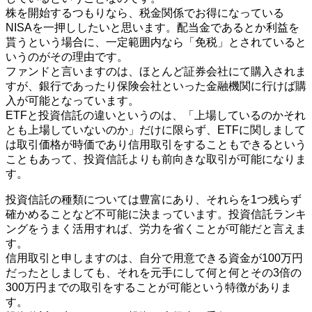
株を開始するつもりなら、税金関係でお得になっている
NISAを一押ししたいと思います。配当金であるとか利益を
貰うという場合に、一定範囲内なら「免税」とされていると
いうのがその理由です。
ファンドと言いますのは、ほとんど証券会社にて購入されま
すが、銀行であったり保険会社といった金融機関に行けば購
入が可能となっています。
ETFと投資信託の違いというのは、「上場しているのかそれ
とも上場していないのか」だけに限らず、ETFに関しまして
は取引価格が時価であり信用取引をすることもできるという
こともあって、投資信託よりも前向きな取引が可能になりま
す。
投資信託の種類については豊富にあり、それらを1つ残らず
確かめることなど不可能に決まっています。投資信託ランキ
ングをうまく活用すれば、労力を省くことが可能だと言えま
す。
信用取引と申しますのは、自分で用意できる資金が100万円
だったとしましても、それを元手にして何と何とその3倍の
300万円までの取引をすることが可能という特徴がありま
す。