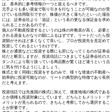
は、基本的に参考情報の一つと捉えるべきです。
元手よりも多い資金で取り引きを行なうことが可能なのが受
けている信用取引ですが、株価が大きく落ちたといった場合
には、証券会社より「追証」という名の更なる保証金を求め
られることがあるのです。
個人が不動産投資するというのは殊の外敷居が高く、必要と
される資金もかなりの額に上るはずです。リートだったら投
資額がそれほど多くなくて良いし、プロが投資先を見定めて
投資してくれるというわけです。
株とか通貨などに投資する際にも肝になってくるのが証券会
社だと断言しますが、投資信託につきましても証券会社のス
タンスにより取り扱っている商品数が驚くほど違うという点
に気を付けるようにしましょう。
株式と全く同様に投資をするのみで、様々な使途の不動産へ
効率的に投資可能なのが、リートの典型的な特徴であり長所
だと考えます。
投資信託では先進国の株式に加えて、後進地域の株式である
とか債権も投資対象にしています。どちらともメリット・デ
メリットが見られるので、きちんと考察してから選択するこ
とが肝要です。