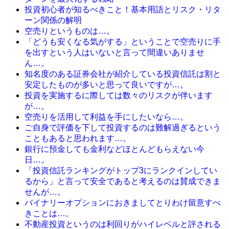
投資初心者が知るべきこと！基本用語とリスク・リタ
ーン関係の解明
空売りというものは…。
「どうも安くなる気がする」ということで空売りに手
を出すという人はいないと言って間違いありませ
ん…。
知名度のある証券会社が紹介している投資信託は割と
安定したものが多いと思って良いですが…。
投資を実施するに際しては数々のリスクが伴います
が…。
空売りを活用して利益を手にしたいなら…。
ご自身で評価を下して投資するのは難解過ぎるという
こともあると思われます…。
銀行に預金しても金利などほとんどもらえない今
日…。
「投資信託ランキングがトップ3にランクインしてい
るから」と言って安全であると考えるのは賛成できま
せんが…。
バイナリーオプションにおきましてとりわけ留意すべ
きことは…。
不動産投資というのは利回りがハイレベルと評される