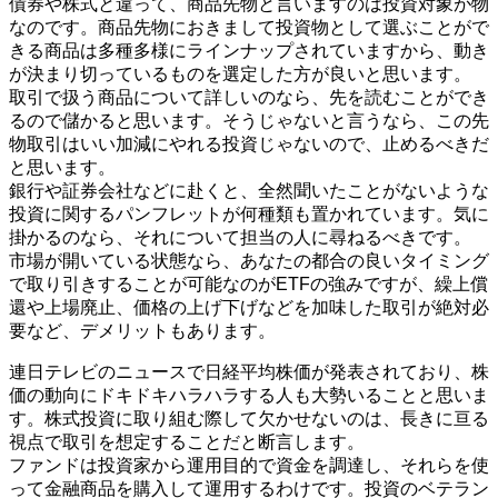
債券や株式と違って、商品先物と言いますのは投資対象が物
なのです。商品先物におきまして投資物として選ぶことがで
きる商品は多種多様にラインナップされていますから、動き
が決まり切っているものを選定した方が良いと思います。
取引で扱う商品について詳しいのなら、先を読むことができ
るので儲かると思います。そうじゃないと言うなら、この先
物取引はいい加減にやれる投資じゃないので、止めるべきだ
と思います。
銀行や証券会社などに赴くと、全然聞いたことがないような
投資に関するパンフレットが何種類も置かれています。気に
掛かるのなら、それについて担当の人に尋ねるべきです。
市場が開いている状態なら、あなたの都合の良いタイミング
で取り引きすることが可能なのがETFの強みですが、繰上償
還や上場廃止、価格の上げ下げなどを加味した取引が絶対必
要など、デメリットもあります。
連日テレビのニュースで日経平均株価が発表されており、株
価の動向にドキドキハラハラする人も大勢いることと思いま
す。株式投資に取り組む際して欠かせないのは、長きに亘る
視点で取引を想定することだと断言します。
ファンドは投資家から運用目的で資金を調達し、それらを使
って金融商品を購入して運用するわけです。投資のベテラン