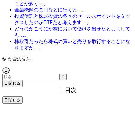
ことが多く…。
金融機関の窓口などに行くと…。
投資信託と株式投資の各々のセールスポイントをミッ
クスしたのがETFだと考えます…。
どうにかこうにか株において儲けを出せたとしまして
も…。
株取引だったら株式の買いと売りを敢行することにな
りますが…。
©
投資の先生.
閉じる
目次
閉じる