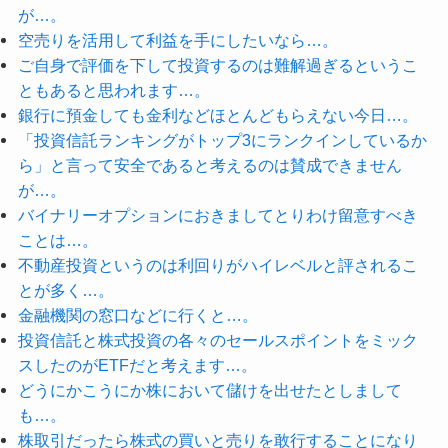
が…。
空売りを活用して利益を手にしたいなら…。
ご自身で評価を下して投資するのは難解過ぎるというこ
ともあると思われます…。
銀行に預金しても金利などほとんどもらえない今日…。
「投資信託ランキングがトップ3にランクインしているか
ら」と言って安全であると考えるのは賛成できません
が…。
バイナリーオプションにおきましてとりわけ留意すべき
ことは…。
不動産投資というのは利回りがハイレベルと評されるこ
とが多く…。
金融機関の窓口などに行くと…。
投資信託と株式投資の各々のセールスポイントをミック
スしたのがETFだと考えます…。
どうにかこうにか株において儲けを出せたとしまして
も…。
株取引だったら株式の買いと売りを敢行することになり