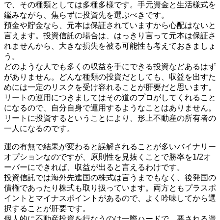
で、その種類としては多種多様です。手元資金と生活様式を
鑑みながら、焦らずに投資先を選ぶべきです。
預金や貯金なら、元本は保証されていますから心配はないと
言えます。投資信託の場合は、はっきり言って元本は保証さ
れませんから、大きな損失を被る可能性も考えておきましょ
う。
どのような人でも多くの収益を手にできる投資などあるはず
がありません。どんな種類の投資だとしても、収益を出すた
めには一定のリスクを受け容れることが肝要だと思います。
リートの運用につきましてはその道のプロがしてくれること
になるので、自分自身で運用するようなことはありません。
リートに投資するということにより、形上不動産の所有者の
一人になるのです。
運の有無で結果が変わると誤解されることが多いバイナリー
オプションなのですが、原則性を見抜くことで勝率を1/2オ
ーバーにできれば、収益が出ると言えるわけです。
投資信託では海外先進国の株式は言うまでもなく、後発国の
債権であったり株式も取り扱っています。両方ともプラスポ
イントとマイナスポイントがあるので、よく吟味してから選
択することが肝要です。
個人的に不動産投資を行なうのは一際ハードで、要される資