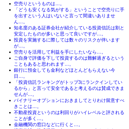
空売りというものは…。
「どうも安くなる気がする」ということで空売りに手
を出すという人はいないと言って間違いありませ
ん…。
知名度のある証券会社が紹介している投資信託は割と
安定したものが多いと思って良いですが…。
投資を実施するに際しては数々のリスクが伴います
が…。
空売りを活用して利益を手にしたいなら…。
ご自身で評価を下して投資するのは難解過ぎるという
こともあると思われます…。
銀行に預金しても金利などほとんどもらえない今
日…。
「投資信託ランキングがトップ3にランクインしてい
るから」と言って安全であると考えるのは賛成できま
せんが…。
バイナリーオプションにおきましてとりわけ留意すべ
きことは…。
不動産投資というのは利回りがハイレベルと評される
ことが多く…。
金融機関の窓口などに行くと…。