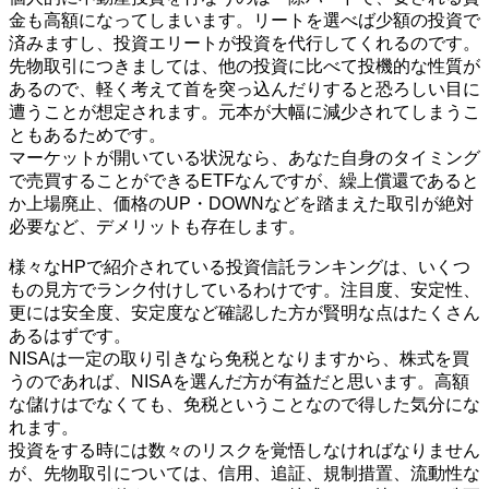
金も高額になってしまいます。リートを選べば少額の投資で
済みますし、投資エリートが投資を代行してくれるのです。
先物取引につきましては、他の投資に比べて投機的な性質が
あるので、軽く考えて首を突っ込んだりすると恐ろしい目に
遭うことが想定されます。元本が大幅に減少されてしまうこ
ともあるためです。
マーケットが開いている状況なら、あなた自身のタイミング
で売買することができるETFなんですが、繰上償還であると
か上場廃止、価格のUP・DOWNなどを踏まえた取引が絶対
必要など、デメリットも存在します。
様々なHPで紹介されている投資信託ランキングは、いくつ
もの見方でランク付けしているわけです。注目度、安定性、
更には安全度、安定度など確認した方が賢明な点はたくさん
あるはずです。
NISAは一定の取り引きなら免税となりますから、株式を買
うのであれば、NISAを選んだ方が有益だと思います。高額
な儲けはでなくても、免税ということなので得した気分にな
れます。
投資をする時には数々のリスクを覚悟しなければなりません
が、先物取引については、信用、追証、規制措置、流動性な