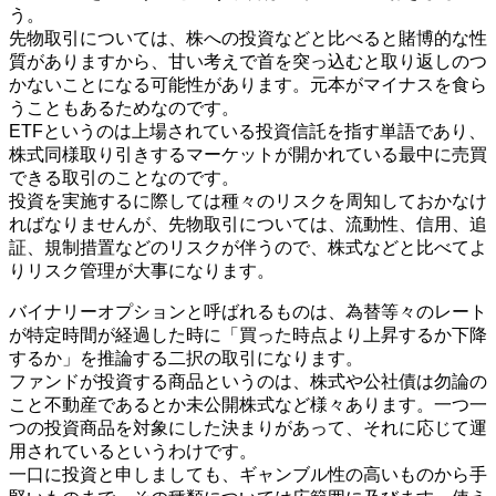
う。
先物取引については、株への投資などと比べると賭博的な性
質がありますから、甘い考えで首を突っ込むと取り返しのつ
かないことになる可能性があります。元本がマイナスを食ら
うこともあるためなのです。
ETFというのは上場されている投資信託を指す単語であり、
株式同様取り引きするマーケットが開かれている最中に売買
できる取引のことなのです。
投資を実施するに際しては種々のリスクを周知しておかなけ
ればなりませんが、先物取引については、流動性、信用、追
証、規制措置などのリスクが伴うので、株式などと比べてよ
りリスク管理が大事になります。
バイナリーオプションと呼ばれるものは、為替等々のレート
が特定時間が経過した時に「買った時点より上昇するか下降
するか」を推論する二択の取引になります。
ファンドが投資する商品というのは、株式や公社債は勿論の
こと不動産であるとか未公開株式など様々あります。一つ一
つの投資商品を対象にした決まりがあって、それに応じて運
用されているというわけです。
一口に投資と申しましても、ギャンブル性の高いものから手