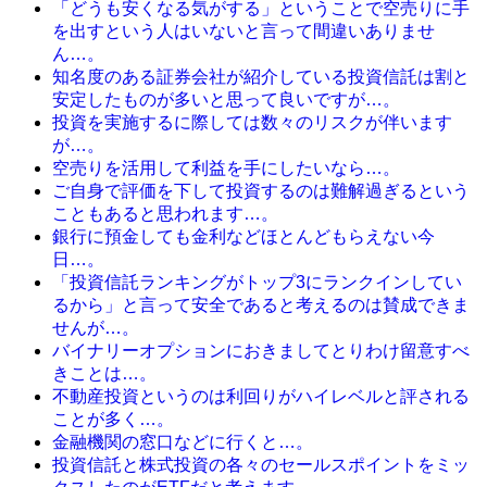
「どうも安くなる気がする」ということで空売りに手
を出すという人はいないと言って間違いありませ
ん…。
知名度のある証券会社が紹介している投資信託は割と
安定したものが多いと思って良いですが…。
投資を実施するに際しては数々のリスクが伴います
が…。
空売りを活用して利益を手にしたいなら…。
ご自身で評価を下して投資するのは難解過ぎるという
こともあると思われます…。
銀行に預金しても金利などほとんどもらえない今
日…。
「投資信託ランキングがトップ3にランクインしてい
るから」と言って安全であると考えるのは賛成できま
せんが…。
バイナリーオプションにおきましてとりわけ留意すべ
きことは…。
不動産投資というのは利回りがハイレベルと評される
ことが多く…。
金融機関の窓口などに行くと…。
投資信託と株式投資の各々のセールスポイントをミッ