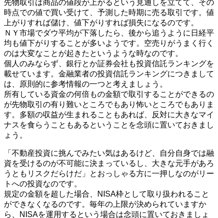
先物取引は商品の値段が上がるという見通しを立てて、その
時点での値で買い受けて、予測した時期に売る取引です。値
上がりすれば儲け、値下がりすれば損失になるのです。
ＮＹ市場でダウ平均が下落したら、後から追うように日経平
均も値下がりすることが多いようです。空売りがうまく行く
のは大変なことが起きたというような時なのです。
個人のみならず、銀行とか証券会社も投資信託ランキングを
載せています。金融業者の投資信託ランキングにつきまして
は、原則的に参考情報の一つと考えましょう。
所有している資金の何倍もの金額で取引することができるの
が先物取引の有り難いところでもあり怖いところでもありま
す。多額の収益が生まれることもあれば、反対に大きなマイ
ナスを食らうこともあるということを念頭に置いておきまし
ょう。
「不動産投資に挑んでみたい気はあるけど、自分自身では融
資を受けるのが不可能に決まっているし、大きな元手があろ
うともリスクだらけだ」とおっしゃる方に一押しなのがリー
トへの投資なのです。
規定の金額を超した場合、NISA枠として取り扱われること
ができなくなるのです。毎年の上限が決められていますか
ら、NISAを運用するという場合は念頭に置いておきましょ