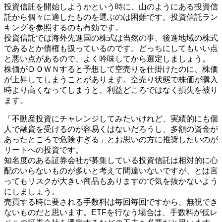
投資信託を開始しようかという時に、山のようにある投資信
託から個々に適したものを選ぶのは困難です。投資信託ラン
キングを参照するのも有効です。
投資信託では海外先進国の株式は当然の事、後進地域の株式
であるとか債権も扱っているのです。どっちにしてもいい点
と悪い点があるので、よく吟味してから選定しましょう。
株価がＤＯＷＮすると予想して空売りを仕掛けたのに、株価
が上昇してしまうことがあります。空売り状態で株価が購入
時より高くなってしまうと、利益どころではなく損失を被り
ます。
「不動産投資にチャレンジしてみたいけれど、実績的にも個
人で融資を受けるのが容易くはないだろうし、多額の資金が
あったところで危険すぎる」とお思いの方に推奨したいのが
リートへの投資です。
知名度のある証券会社が募集している投資信託は相対的に心
配のいらないものが多いと考えて間違いないですが、とは言
ってもリスクが大きい商品もありますので気を抜かないよう
にしましょう。
売買する時に要される手数料は毎回毎回ですから、無視でき
ないものだと思います。ETFを行なう場合は、手数料が低レ