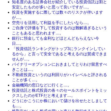
知名度のある証券会社が紹介している投資信託は割と
安定したものが多いと思って良いですが…。
投資を実施するに際しては数々のリスクが伴います
が…。
空売りを活用して利益を手にしたいなら…。
ご自身で評価を下して投資するのは難解過ぎるという
こともあると思われます…。
銀行に預金しても金利などほとんどもらえない今
日…。
「投資信託ランキングがトップ3にランクインしてい
るから」と言って安全であると考えるのは賛成できま
せんが…。
バイナリーオプションにおきましてとりわけ留意すべ
きことは…。
不動産投資というのは利回りがハイレベルと評される
ことが多く…。
金融機関の窓口などに行くと…。
投資信託と株式投資の各々のセールスポイントをミッ
クスしたのがETFだと考えます…。
どうにかこうにか株において儲けを出せたとしまして
も…。