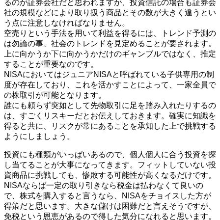
るのが証券会社だと思われますが、投資信託の場合も証券会
社の規模などにより取り扱う商品とその数が大きく違うとい
う点に注意しなければなりません。
空売りという手法を用いて利益を得るには、トレンド予測の
は勿論の事、社会のトレンドを見定めることが要されます。
上に向かうか下に向かうかだけのギャンブルではなく、推定
することが重要なのです。
NISAにおいてはジュニアNISAと呼ばれている子供専用の制
度が存在しており、これを活かすことによって、一家全員で
の株取引が可能となります。
誰にも頼らず突如として先物取引に足を踏み入れたりするの
は、すごくリスキーだとお伝えしておきます。確実に知識を
得ると共に、リスクが常にあることを承知した上で挑戦する
ようにしましょう。
投資にも種類がいっぱいあるので、個人個人に合う投資を探
し当てることが大事になってきます。フィットしていない投
資商品に挑戦しても、惨敗する可能性が高くなるだけです。
NISAならば一定の取り引きなら税金は払わなくて良いの
で、株式を購入すると言うなら、NISAをチョイスした方が
得策だと思います。大きな儲けは困難だと言えそうですが、
免税という恩恵があるので得した気分になれると思います。