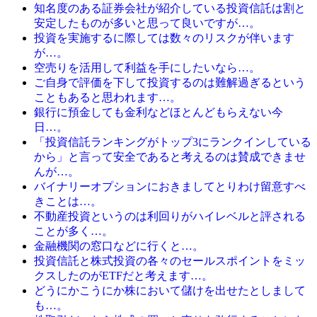
知名度のある証券会社が紹介している投資信託は割と
安定したものが多いと思って良いですが…。
投資を実施するに際しては数々のリスクが伴います
が…。
空売りを活用して利益を手にしたいなら…。
ご自身で評価を下して投資するのは難解過ぎるという
こともあると思われます…。
銀行に預金しても金利などほとんどもらえない今
日…。
「投資信託ランキングがトップ3にランクインしている
から」と言って安全であると考えるのは賛成できませ
んが…。
バイナリーオプションにおきましてとりわけ留意すべ
きことは…。
不動産投資というのは利回りがハイレベルと評される
ことが多く…。
金融機関の窓口などに行くと…。
投資信託と株式投資の各々のセールスポイントをミッ
クスしたのがETFだと考えます…。
どうにかこうにか株において儲けを出せたとしまして
も…。