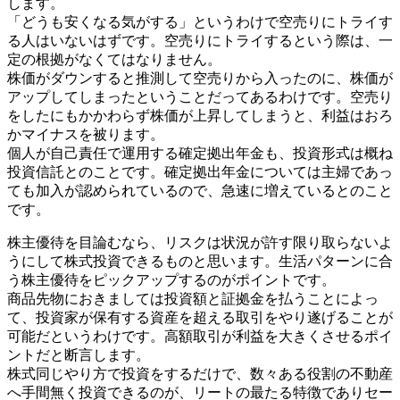
します。
「どうも安くなる気がする」というわけで空売りにトライす
る人はいないはずです。空売りにトライするという際は、一
定の根拠がなくてはなりません。
株価がダウンすると推測して空売りから入ったのに、株価が
アップしてしまったということだってあるわけです。空売り
をしたにもかかわらず株価が上昇してしまうと、利益はおろ
かマイナスを被ります。
個人が自己責任で運用する確定拠出年金も、投資形式は概ね
投資信託とのことです。確定拠出年金については主婦であっ
ても加入が認められているので、急速に増えているとのこと
です。
株主優待を目論むなら、リスクは状況が許す限り取らないよ
うにして株式投資できるものと思います。生活パターンに合
う株主優待をピックアップするのがポイントです。
商品先物におきましては投資額と証拠金を払うことによっ
て、投資家が保有する資産を超える取引をやり遂げることが
可能だというわけです。高額取引が利益を大きくさせるポイ
ントだと断言します。
株式同じやり方で投資をするだけで、数々ある役割の不動産
へ手間無く投資できるのが、リートの最たる特徴でありセー