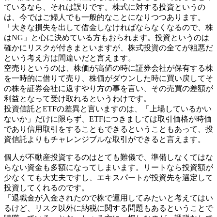
ているなら、それは誤りです。株式に対する投資というの
は、今ではご婦人でも一般的なことになりつつあります。
「大きな損失を出して借金しなければならなくなるので、株
はNG」と心に決めている方もおられます。投資というのは
確かにリスクが付きまといますが、株式投資の全てが粗悪だ
という考え方は間違いだと言えます。
空売りというのは、株価が高値の時に証券会社が保有する株
を一時的に借りて売り、株価がダウンした時に買い戻してそ
の株を証券会社に返すやり方の事を言い、その売買の差額が
利益となって受け取れるというわけです。
投資信託とETFの差異と言いますのは、「上場しているかい
ないか」だけに限らず、ETFにつきましては取引価格が時価
であり信用取引をすることもできるということもあって、投
資信託よりもチャレンジブルな取引ができると言えます。
個人が不動産投資するのはとても難儀で、準備しなくてはな
らない資金も多額になってしまいます。リートなら投資額が
少なくても大丈夫ですし、エキスパートが投資先を選定して
投資してくれるのです。
「退職金が入金されたので株で運用してみたいと考えてはい
るけど、リスク以外に納税に関する問題もあるということで