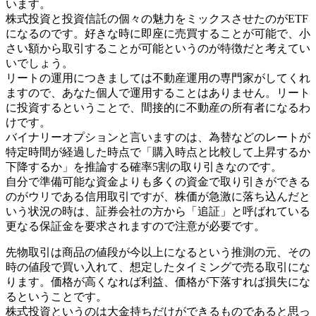
います。
株式投資と投資信託の個々の魅力をミックスさせたのがETF
になるのです。好きな時に即座に売買することが可能で、小
さい額から取引することが可能というのが特徴だと考えてい
いでしょう。
リートの運用につきましては不動産運用の専門家がしてくれ
ますので、あなた個人で運用することはありません。リート
に投資するということで、間接的に不動産の所有者になるわ
けです。
バイナリーオプションと言いますのは、為替などのレートが
特定時間が経過した時点で「購入時点と比較して上昇するか
下降するか」を推論する確率5割の取り引きなのです。
自分で準備可能な資金よりも多くの資金で取り引きができる
のがウリである信用取引ですが、株価が急激に落ち込んだと
いう状況の時は、証券会社の方から「追証」と呼ばれている
更なる保証金を要求されますので注意が必要です。
先物取引は商品の値段が今以上になるという推測の元、その
時の値段で買い入れて、想定したタイミングで売る取引にな
ります。価格が高くなれば利益、価格が下落すれば損失にな
るということです。
株式投資というのは大金持ちだけができるものであると思っ