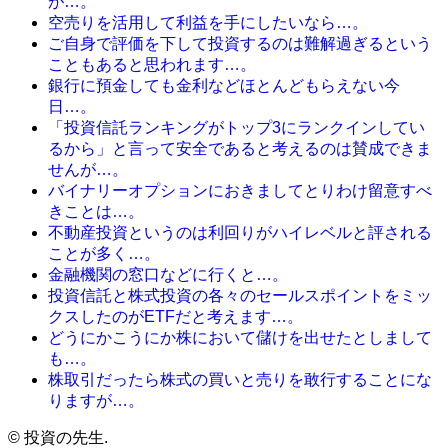
が…。
空売りを活用して利益を手にしたいなら…。
ご自身で評価を下して投資するのは難解過ぎるという
こともあると思われます…。
銀行に預金しても金利などほとんどもらえない今
日…。
「投資信託ランキングがトップ3にランクインしてい
るから」と言って安全であると考えるのは賛成できま
せんが…。
バイナリーオプションにおきましてとりわけ留意すべ
きことは…。
不動産投資というのは利回りがハイレベルと評される
ことが多く…。
金融機関の窓口などに行くと…。
投資信託と株式投資の各々のセールスポイントをミッ
クスしたのがETFだと考えます…。
どうにかこうにか株において儲けを出せたとしまして
も…。
株取引だったら株式の買いと売りを敢行することにな
りますが…。
©
投資の先生.