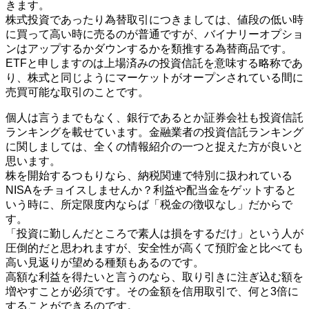
きます。
株式投資であったり為替取引につきましては、値段の低い時
に買って高い時に売るのが普通ですが、バイナリーオプショ
ンはアップするかダウンするかを類推する為替商品です。
ETFと申しますのは上場済みの投資信託を意味する略称であ
り、株式と同じようにマーケットがオープンされている間に
売買可能な取引のことです。
個人は言うまでもなく、銀行であるとか証券会社も投資信託
ランキングを載せています。金融業者の投資信託ランキング
に関しましては、全くの情報紹介の一つと捉えた方が良いと
思います。
株を開始するつもりなら、納税関連で特別に扱われている
NISAをチョイスしませんか？利益や配当金をゲットすると
いう時に、所定限度内ならば「税金の徴収なし」だからで
す。
「投資に勤しんだところで素人は損をするだけ」という人が
圧倒的だと思われますが、安全性が高くて預貯金と比べても
高い見返りが望める種類もあるのです。
高額な利益を得たいと言うのなら、取り引きに注ぎ込む額を
増やすことが必須です。その金額を信用取引で、何と3倍に
することができるのです。