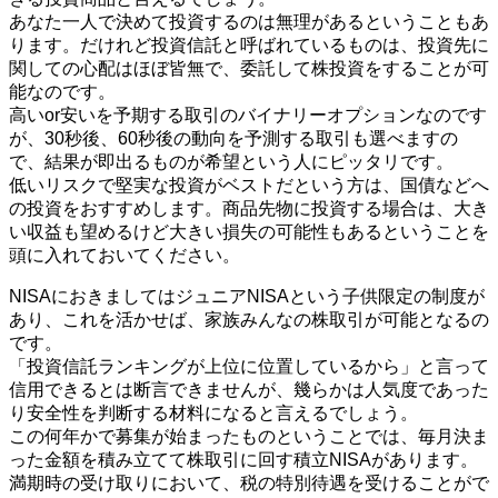
あなた一人で決めて投資するのは無理があるということもあ
ります。だけれど投資信託と呼ばれているものは、投資先に
関しての心配はほぼ皆無で、委託して株投資をすることが可
能なのです。
高いor安いを予期する取引のバイナリーオプションなのです
が、30秒後、60秒後の動向を予測する取引も選べますの
で、結果が即出るものが希望という人にピッタリです。
低いリスクで堅実な投資がベストだという方は、国債などへ
の投資をおすすめします。商品先物に投資する場合は、大き
い収益も望めるけど大きい損失の可能性もあるということを
頭に入れておいてください。
NISAにおきましてはジュニアNISAという子供限定の制度が
あり、これを活かせば、家族みんなの株取引が可能となるの
です。
「投資信託ランキングが上位に位置しているから」と言って
信用できるとは断言できませんが、幾らかは人気度であった
り安全性を判断する材料になると言えるでしょう。
この何年かで募集が始まったものということでは、毎月決ま
った金額を積み立てて株取引に回す積立NISAがあります。
満期時の受け取りにおいて、税の特別待遇を受けることがで