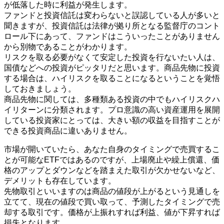
が低落した時に利益が発生します。
ファンドと投資信託は変わらないと誤認している人が多いと
聞きますが、投資信託は法律が拠り所となる監督庁のコント
ロール下にあって、ファンドはこういったことがありません
から別物であることがわかります。
リスクを取る必要がなくて安定した投資を行ないたい人は、
国債などへの投資がピッタリだと思います。商品先物に投資
する場合は、ハイリスクを取ることになるということを覚悟
しておきましょう。
商品先物に関しては、多種類ある投資の中でもハイリスクハ
イリターンに分類されます。プロ意識の高い資産運用を展開
している投資家にとっては、大きい額の収益を目指すことが
できる投資商品に違いありません。
市場が開いていたら、あなた自身のタイミングで売買するこ
とが可能なETFではあるのですが、上場廃止や繰上償還、価
格のアップとダウンなどを踏まえた取引が欠かせないなど、
デメリットも存在しています。
先物取引といいますのは商品の値段が上がるという見通しを
立てて、現在の値段で買い取って、予測したタイミングで売
却する取引です。価格が上振れすれば利益、値が下昇すれば
損失となります。