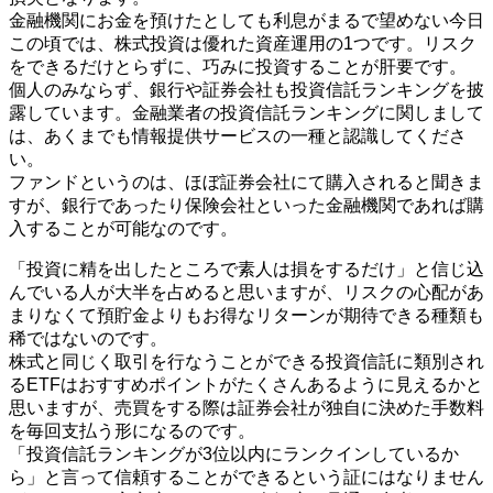
金融機関にお金を預けたとしても利息がまるで望めない今日
この頃では、株式投資は優れた資産運用の1つです。リスク
をできるだけとらずに、巧みに投資することが肝要です。
個人のみならず、銀行や証券会社も投資信託ランキングを披
露しています。金融業者の投資信託ランキングに関しまして
は、あくまでも情報提供サービスの一種と認識してくださ
い。
ファンドというのは、ほぼ証券会社にて購入されると聞きま
すが、銀行であったり保険会社といった金融機関であれば購
入することが可能なのです。
「投資に精を出したところで素人は損をするだけ」と信じ込
んでいる人が大半を占めると思いますが、リスクの心配があ
まりなくて預貯金よりもお得なリターンが期待できる種類も
稀ではないのです。
株式と同じく取引を行なうことができる投資信託に類別され
るETFはおすすめポイントがたくさんあるように見えるかと
思いますが、売買をする際は証券会社が独自に決めた手数料
を毎回支払う形になるのです。
「投資信託ランキングが3位以内にランクインしているか
ら」と言って信頼することができるという証にはなりません