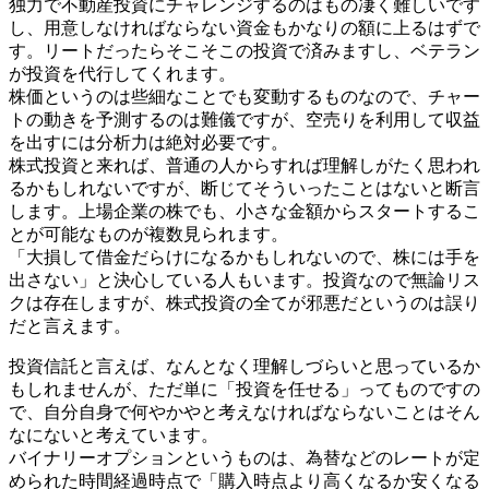
独力で不動産投資にチャレンジするのはもの凄く難しいです
し、用意しなければならない資金もかなりの額に上るはずで
す。リートだったらそこそこの投資で済みますし、ベテラン
が投資を代行してくれます。
株価というのは些細なことでも変動するものなので、チャー
トの動きを予測するのは難儀ですが、空売りを利用して収益
を出すには分析力は絶対必要です。
株式投資と来れば、普通の人からすれば理解しがたく思われ
るかもしれないですが、断じてそういったことはないと断言
します。上場企業の株でも、小さな金額からスタートするこ
とが可能なものが複数見られます。
「大損して借金だらけになるかもしれないので、株には手を
出さない」と決心している人もいます。投資なので無論リス
クは存在しますが、株式投資の全てが邪悪だというのは誤り
だと言えます。
投資信託と言えば、なんとなく理解しづらいと思っているか
もしれませんが、ただ単に「投資を任せる」ってものですの
で、自分自身で何やかやと考えなければならないことはそん
なにないと考えています。
バイナリーオプションというものは、為替などのレートが定
められた時間経過時点で「購入時点より高くなるか安くなる