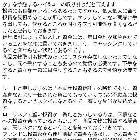
か」を予想するハイ&ローの取り引きだと言えます。
投資にも種類がいろいろあるわけですから、個人個人に合う
投資を見極めることが肝心です。マッチしていない商品に手
を出しても、儲かるどころか財産を失う可能性が高くなるだ
けだと忠告しておきます。
信用取引によって借入した資金には、毎日金利が加算されて
いることを念頭に置いておきましょう。キャッシングしてい
るのと変わらない状況であるのです。
商品先物取引も株式みたいにリスクが存在しないわけではな
いし、元本割れすることもあるので覚悟が必要です。下手を
すると資産が一気に目減りすることもあるので覚悟が必要で
す。
リートと申しますのは「不動産投資信託」の略称であり、資
産家などより一任された資金でもっていくつもの不動産に投
資をするというスタイルをとるので、着実な配当が見込めま
す。
ローリスクで堅い投資が一番だとおっしゃる方は、国債など
への投資が合っているともいます。商品先物に投資する場合
は、高リスクになるということを知っておくべきです。
ファンドは投資家から運用前提で資金を徴収し、その資金で