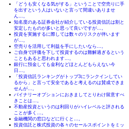
「どうも安くなる気がする」ということで空売りに手
を出すという人はいないと言って間違いありませ
ん…。
知名度のある証券会社が紹介している投資信託は割と
安定したものが多いと思って良いですが…。
投資を実施するに際しては数々のリスクが伴います
が…。
空売りを活用して利益を手にしたいなら…。
ご自身で評価を下して投資するのは難解過ぎるという
こともあると思われます…。
銀行に預金しても金利などほとんどもらえない今
日…。
「投資信託ランキングがトップ3にランクインしてい
るから」と言って安全であると考えるのは賛成できま
せんが…。
バイナリーオプションにおきましてとりわけ留意すべ
きことは…。
不動産投資というのは利回りがハイレベルと評される
ことが多く…。
金融機関の窓口などに行くと…。
投資信託と株式投資の各々のセールスポイントをミッ