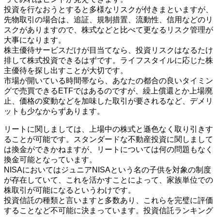
投資を行なおうとすると多様なリスクが付きまといますが、
先物取引の場合は、追証、規制措置、流動性、信用などのリ
スクがありますので、株式などと比べて更なるリスク管理が
大事になります。
株主優待サービスだけが目当てなら、投資リスクはなるたけ
排して株式投資できるはずです。ライフスタイルに応じた株
主優待を探し出すことが大切です。
市場が開いている時間帯なら、あなたの都合の良いタイミン
グで売買できるETFではあるのですが、繰上償還とか上場廃
止、価格の変動などを加味した取引が要されるなど、デメリ
ットも少なからずあります。
リートに関しましては、上場中の株式と遜色なく取り引きす
ることが可能です。スタンダードな不動産投資に関しまして
は換金ができかねますが、リートについては何の問題もなく
換金可能となっています。
NISAにおいてはジュニアNISAという名の子供を対象の制度
が存在していて、これを活かすことによって、家族単位での
株取引が可能になるというわけです。
投資信託の種類と言いますと多数あり、これらを完璧に評価
することなど不可能に決まっています。投資信託ランキング