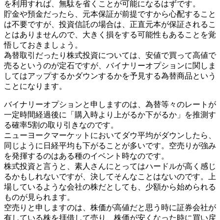
を利用すれば、無駄を省くことが可能になるはずです。
貯金や預金だったら、元本保証が前提ですから心配すること
は不要ですが、投資信託の場合は、正直元本が保証されるこ
とはありませんので、大きく損をする可能性もあることを覚
悟しておきましょう。
為替取引だったり株式投資については、安値で買って高値で
売るというのが定石ですが、バイナリーオプションに関しま
してはアップするかダウンするかを予見する為替商品という
ことになります。
バイナリーオプションと申しますのは、為替等々のレートが
一定時間経過後に「購入時より上がるか下がるか」を推測す
る確率5割の取り引きなのです。
ニューヨークマーケットにおいてダウ平均がダウンしたら、
同じように日経平均も下がることが多いです。空売りが強み
を発揮するのはある種のイベント時なのです。
株式投資と言うと、素人さんにとってはハードルが高く感じ
るかもしれないですが、決してそんなことはないのです。上
場しているような会社の株だとしても、少額から始められる
ものが見られます。
空売りと申しますのは、株価が高値だと思う時に証券会社が
有している株を拝借して売り、株価が安くなった時に買い戻