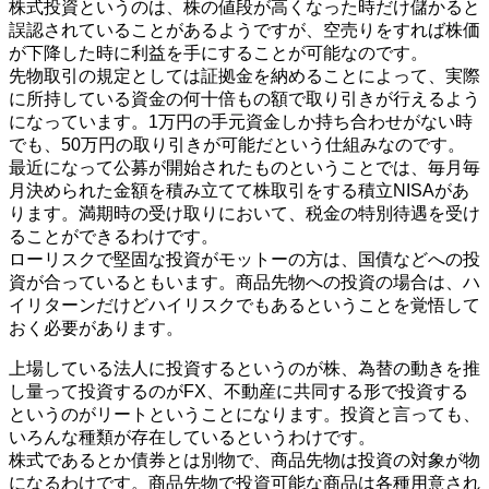
株式投資というのは、株の値段が高くなった時だけ儲かると
誤認されていることがあるようですが、空売りをすれば株価
が下降した時に利益を手にすることが可能なのです。
先物取引の規定としては証拠金を納めることによって、実際
に所持している資金の何十倍もの額で取り引きが行えるよう
になっています。1万円の手元資金しか持ち合わせがない時
でも、50万円の取り引きが可能だという仕組みなのです。
最近になって公募が開始されたものということでは、毎月毎
月決められた金額を積み立てて株取引をする積立NISAがあ
ります。満期時の受け取りにおいて、税金の特別待遇を受け
ることができるわけです。
ローリスクで堅固な投資がモットーの方は、国債などへの投
資が合っているともいます。商品先物への投資の場合は、ハ
イリターンだけどハイリスクでもあるということを覚悟して
おく必要があります。
上場している法人に投資するというのが株、為替の動きを推
し量って投資するのがFX、不動産に共同する形で投資する
というのがリートということになります。投資と言っても、
いろんな種類が存在しているというわけです。
株式であるとか債券とは別物で、商品先物は投資の対象が物
になるわけです。商品先物で投資可能な商品は各種用意され