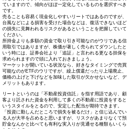
ていますので、傾向がほぼ一定化しているものを選択すべき
です。
売ることも容易く現金化しやすいリートではあるのですが、
台風などによる損害を受けた場合などは、復活できないほど
の損失に見舞われるリスクがあるということを把握していて
ください。
所持金よりも多額の資金で取り引き可能なのがウリである信
用取引ではありますが、株価が著しく売られてダウンしたと
いう時には、証券会社より「追証」と言われる更なる担保を
求められますので頭に入れておきましょう。
マーケットが開いている状況なら、好きなタイミングで売買
可能なのがETFのウリですが、繰上償還だったり上場廃止、
価格の上げと下げなどを加味した取引が欠かせないなど、デ
メリットもあります。
リートというのは「不動産投資信託」を指す用語であり、顧
客より託された資金を利用して多くの不動産に投資をすると
いうスタイルをとるので、安定した配当が期待できます。
「投資に勤しんだところで損失を被るだけ」と信じ込んでい
る人が大半を占めると思いますが、リスクがあまりなくて預
貯金なんかと比べても有利な実入りが見通せる種類もいくら