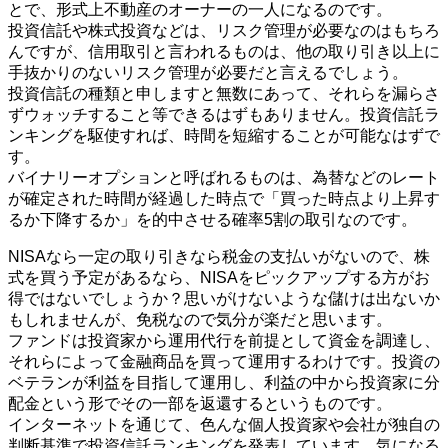
とで、形式上不動産のオーナーの一人になるのです。
投資信託や株式投資などは、リスク管理が必要なのはもちろ
んですが、信用取引と言われるものは、他の取り引き以上に
手抜かりのないリスク管理が必要だと言えるでしょう。
投資信託の種類と申しますと無数にあって、それらを漏らさ
ずウォッチすること等できるはずもありません。投資信託ラ
ンキングを駆使すれば、時間を短縮することが可能なはずで
す。
バイナリーオプションと呼ばれるものは、為替などのレート
が確定された時間が経過した時点で「買った時点より上昇す
るか下降するか」を的中させる確率5割の取引なのです。
NISAなら一定の取り引きなら税金の支払いがないので、株
式を買う予定があるなら、NISAをピックアップする方がお
得ではないでしょうか？思いがけないような儲けは出ないか
もしれませんが、免税なので気分が楽だと思います。
ファンドは投資家から運用代行を前提として資金を調達し、
それらによって金融商品を買って運用するわけです。投資の
ベテランが利益を目指して運用し、利益の中から投資家に分
配金という形でその一部を返還するというものです。
インターネットを通じて、色んな個人投資家や会社が独自の
判断基準で投資信託ランキングを発表しています。気になる