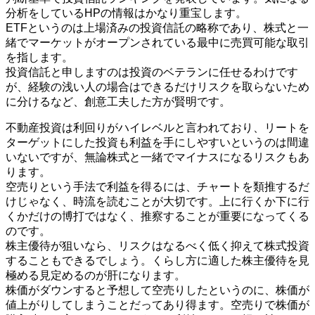
分析をしているHPの情報はかなり重宝します。
ETFというのは上場済みの投資信託の略称であり、株式と一
緒でマーケットがオープンされている最中に売買可能な取引
を指します。
投資信託と申しますのは投資のベテランに任せるわけです
が、経験の浅い人の場合はできるだけリスクを取らないため
に分けるなど、創意工夫した方が賢明です。
不動産投資は利回りがハイレベルと言われており、リートを
ターゲットにした投資も利益を手にしやすいというのは間違
いないですが、無論株式と一緒でマイナスになるリスクもあ
ります。
空売りという手法で利益を得るには、チャートを類推するだ
けじゃなく、時流を読むことが大切です。上に行くか下に行
くかだけの博打ではなく、推察することが重要になってくる
のです。
株主優待が狙いなら、リスクはなるべく低く抑えて株式投資
することもできるでしょう。くらし方に適した株主優待を見
極める見定めるのが肝になります。
株価がダウンすると予想して空売りしたというのに、株価が
値上がりしてしまうことだってあり得ます。空売りで株価が