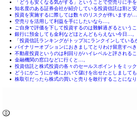
「どうも安くなる気がする」ということで空売りに手を
知名度のある証券会社が紹介している投資信託は割と安
投資を実施するに際しては数々のリスクが伴いますが…
空売りを活用して利益を手にしたいなら…。
ご自身で評価を下して投資するのは難解過ぎるというこ
銀行に預金しても金利などほとんどもらえない今日…。
「投資信託ランキングがトップ3にランクインしている
バイナリーオプションにおきましてとりわけ留意すべき
不動産投資というのは利回りがハイレベルと評されるこ
金融機関の窓口などに行くと…。
投資信託と株式投資の各々のセールスポイントをミック
どうにかこうにか株において儲けを出せたとしましても
株取引だったら株式の買いと売りを敢行することになり