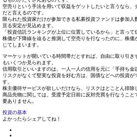
空売りという手法を用いて収益をゲットしたいと言うなら、
だと言えるのです。
限られた投資家だけが参加できる私募投資ファンドは参加人
亘る安定が見込めます。
「投資信託ランキングが上位に位置しているから」と言って
株価が下降線を辿ると推測して空売りを行なったのに、株価
じてしまいます。
マーケットが開いている時間帯だとすれば、自由に取り引きす
もいくつか見られます。
信用取引といいますのは、一人一人の信用を元に「手持ち金
リスクがなくて堅実な投資を好む方は、国債などへの投資が
す。
株主優待サービスが欲しいだけなら、リスクはとことん排除
商品先物に関しては、受渡予定日前に反対売買を行なうこと
要ありません。
投資の基本
よかったらシェアしてね！