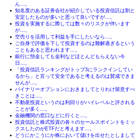
ん…。
知名度のある証券会社が紹介している投資信託は割と
安定したものが多いと思って良いですが…。
投資を実施するに際しては数々のリスクが伴います
が…。
空売りを活用して利益を手にしたいなら…。
ご自身で評価を下して投資するのは難解過ぎるという
こともあると思われます…。
銀行に預金しても金利などほとんどもらえない今
日…。
「投資信託ランキングがトップ3にランクインしてい
るから」と言って安全であると考えるのは賛成できま
せんが…。
バイナリーオプションにおきましてとりわけ留意すべ
きことは…。
不動産投資というのは利回りがハイレベルと評される
ことが多く…。
金融機関の窓口などに行くと…。
投資信託と株式投資の各々のセールスポイントをミッ
クスしたのがETFだと考えます…。
どうにかこうにか株において儲けを出せたとしまして