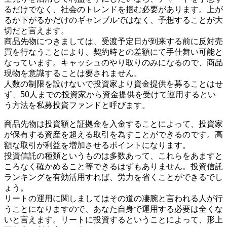
るだけでなく、社会のトレンドを掴む必要があります。上が
るか下がるかだけのギャンブルではなく、予想することが大
切だと言えます。
商品先物につきましては、受渡予定日が到来する前に反対売
買を行なうことにより、契約時との差額にて手仕舞い可能と
なっています。キャッシュのやり取りのみになるので、商品
現物を意識することは要されません。
人数の制限を設けないで投資家より資金提供を募ることはせ
ず、50人までの投資家から資金提供を受けて運用するとい
う方法を私募投資ファンドと呼びます。
商品先物は投資額と証拠金を入金することによって、投資家
が保有する資産を超える取引を為すことができるのです。高
額な取引が利益を増加させるポイントになります。
投資信託の種類というものは多数あって、これらをあますと
ころなく確かめること等できるはずもありません。投資信託
ランキングを有効活用すれば、労力を省くことができるでし
ょう。
リートの運用に関しましてはその道の凄腕と言われる人が行
うことになりますので、あなた自身で運用する必要は全くな
いと言えます。リートに投資するということによって、形上