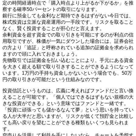
定の時間経過時点で「購入時点より上がるか下がるか」を推
察する確率50パーセントの取引になります。
銀行に預金しても金利など期待できるはずがない今日では、
株式投資は立派な資産運用の一手段です。リスクを取ること
なく、賢く投資することが肝心だと言えます。
余剰資金を超す資金での取り引きを可能にするのが利点の信
用取引ですが、株価が一気にダウンした場合には、証券会社
の方より「追証」と呼称されている追加の証拠金を求められ
ますので頭に入れておきましょう。
先物取引では証拠金を払い込むことにより、手元にある資金
を大きく超える額で取り引きすることができるようになって
います。1万円の手持ち資金しかないという場合でも、50万
円の取り引きが可能だという仕組みなのです。
投資信託というものは、広義に考えればファンドだと言い換
えることが可能です。「個人ではできるはずもない規模の大
きな投資ができる」という意味ではファンドと一緒です。
「投資に頑張っても儲かるなんて夢」という思いを持ってい
る人が大半だと思いますが、リスクが低くて預貯金と比較し
ても高い戻りを望むことができる種類もいくつも見られま
す。
空売りを活用して利益を手にしたいなら、チャートを予想す