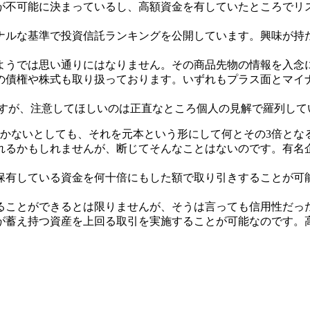
が不可能に決まっているし、高額資金を有していたところでリ
ナルな基準で投資信託ランキングを公開しています。興味が持
ようでは思い通りにはなりません。その商品先物の情報を入念
の債権や株式も取り扱っております。いずれもプラス面とマイ
ますが、注意してほしいのは正直なところ個人の見解で羅列して
しかないとしても、それを元本という形にして何とその3倍とな
れるかもしれませんが、断じてそんなことはないのです。有名
有している資金を何十倍にもした額で取り引きすることが可能
ることができるとは限りませんが、そうは言っても信用性だっ
が蓄え持つ資産を上回る取引を実施することが可能なのです。