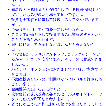
ん…。
知名度のある証券会社が紹介している投資信託は割と
安定したものが多いと思って良いですが…。
投資を実施するに際しては数々のリスクが伴います
が…。
空売りを活用して利益を手にしたいなら…。
ご自身で評価を下して投資するのは難解過ぎるという
こともあると思われます…。
銀行に預金しても金利などほとんどもらえない今
日…。
「投資信託ランキングがトップ3にランクインしてい
るから」と言って安全であると考えるのは賛成できま
せんが…。
バイナリーオプションにおきましてとりわけ留意すべ
きことは…。
不動産投資というのは利回りがハイレベルと評される
ことが多く…。
金融機関の窓口などに行くと…。
投資信託と株式投資の各々のセールスポイントをミッ
クスしたのがETFだと考えます…。
どうにかこうにか株において儲けを出せたとしまして