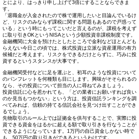
とにより、はっきり申し上げて3倍にすることならできま
す。
「退職金が入金されたので株で運用したいと目論んでいるけ
ど、リスクのみならず課税に関する問題もあるので戸惑って
いる」という時にもってこいだと言えるのが、課税を考えず
に取り引きOKというNISAという少額投資非課税制度です。
金融機関に大金を預けたとしたところで金利などほとんども
らえない今日この頃では、株式投資は立派な資産運用の有力
候補だと考えます。リスクをできるだけとらずに、巧みに投
資するというスタンスが大事です。
金融機関受付などに足を運ぶと、初耳のような投資について
のパンフレットを何種類も目にします。興味がそそられるの
なら、その投資について担当の人に尋ねてみましょう。
投資信託に心を惹かれても、「どの業者にお願いすれば良い
のか見当もつかない」という方は、投資信託ランキングを調
べてみれば、信頼の持てる信託会社を見つけ出すことができ
るでしょう。
先物取引のルール上では証拠金を供与することで、実際に投
資できる資金をはるかに超える額で取り引きを行なうことが
できるようになっています。1万円の自己資金しかない時で
も、50万円の取り引きができるというわけです。