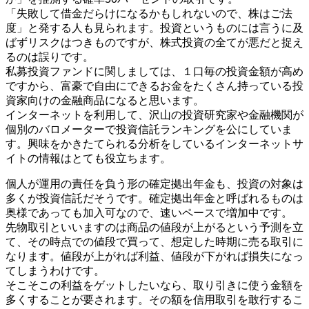
「失敗して借金だらけになるかもしれないので、株はご法
度」と発する人も見られます。投資というものには言うに及
ばずリスクはつきものですが、株式投資の全てが悪だと捉え
るのは誤りです。
私募投資ファンドに関しましては、１口毎の投資金額が高め
ですから、富豪で自由にできるお金をたくさん持っている投
資家向けの金融商品になると思います。
インターネットを利用して、沢山の投資研究家や金融機関が
個別のバロメーターで投資信託ランキングを公にしていま
す。興味をかきたてられる分析をしているインターネットサ
イトの情報はとても役立ちます。
個人が運用の責任を負う形の確定拠出年金も、投資の対象は
多くが投資信託だそうです。確定拠出年金と呼ばれるものは
奥様であっても加入可なので、速いペースで増加中です。
先物取引といいますのは商品の値段が上がるという予測を立
て、その時点での値段で買って、想定した時期に売る取引に
なります。値段が上がれば利益、値段が下がれば損失になっ
てしまうわけです。
そこそこの利益をゲットしたいなら、取り引きに使う金額を
多くすることが要されます。その額を信用取引を敢行するこ