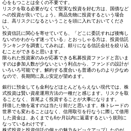
心をもつことは全くの不要です。
リスクを取る必要がなくて堅実な投資を好む方は、国債など
への投資が良いでしょう。商品先物に投資するという場合
は、高リスクになるということを頭に入れておいてくださ
い。
投資信託に関心を寄せていても、「どこに委託すれば後悔し
ないのかわからず迷っている」とおっしゃる方は、投資信託
ランキングを調査してみれば、頼りになる信託会社を絞り込
むことができると思います。
限られた投資家のみが応募できる私募投資ファンドと言いま
すのは参加人数が少ないという利点から、ファンドの設計が
いろいろ可能です。解約する度合いも普通のものより少なめ
なので、長期間に及ぶ安定が望めます。
銀行に預金しても金利などほとんどもらえない現代では、株
式投資は賢い資産運用方法の一種だと感じます。リスクを取
ることなく、首尾よく投資することが大事になります。
拝借した物を返すのは当たり前だと思います。株トレードの
世界でも変わることはなく、信用取引を行なうに際して借用
した資金は、あくまでも6か月以内に返還するという規則に
なっているわけです。
株式投資と投資信託の個々の魅力をピックアップしたのが