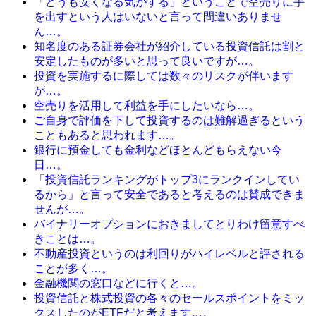
「どうも安くなる気がする」ということで空売りに手
を出すという人はいないと言って間違いありませ
ん…。
知名度のある証券会社が紹介している投資信託は割と
安定したものが多いと思って良いですが…。
投資を実施するに際しては数々のリスクが伴います
が…。
空売りを活用して利益を手にしたいなら…。
ご自身で評価を下して投資するのは難解過ぎるという
こともあると思われます…。
銀行に預金しても金利などほとんどもらえない今
日…。
「投資信託ランキングがトップ3にランクインしてい
るから」と言って安全であると考えるのは賛成できま
せんが…。
バイナリーオプションにおきましてとりわけ留意すべ
きことは…。
不動産投資というのは利回りがハイレベルと評される
ことが多く…。
金融機関の窓口などに行くと…。
投資信託と株式投資の各々のセールスポイントをミッ
クスしたのがETFだと考えます…。