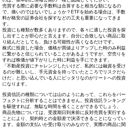
売買する際に必要な手数料は合算すると相当な額になるの
で、痛いのではないでしょうか？ETFを始める場合は、手数
料が格安の証券会社を探すなどの工夫も重要になってきま
す。
投資にも種類が数多くありますので、各々に適した投資を探
し出すことが肝心だと言えます。自分に合致しない商品に取
り組んだとしても、負ける可能性が高くなるだけです。
株式に投資した場合、価格が買値よりアップした時のみ利益
に繋がると信じられていることがあるようですが、空売りを
すれば株価が値下がりした時に利益を手にできます。
「不動産投資にチャレンジしたいけど、私的には融資を受け
るのが難しいし、手元資金を持っていたところでリスクだら
けだ」と思い込んでいる人にピッタリなのがリートへの投資
になります。
投資信託の種類については山のようにあって、これらをパー
フェクトに分析することはできません。投資信託ランキング
を駆使すれば、無駄な時間を省くことができるでしょう。
商品先物については、受渡期日到来前に反対売買を実行する
ことにより、契約時との金額差で決済できることになってい
ます。金額の支払いか受け取りのみなので、実際の商品に関