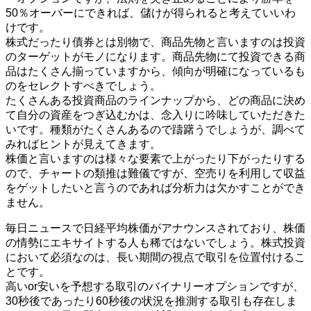
50％オーバーにできれば、儲けが得られると考えていいわ
けです。
株式だったり債券とは別物で、商品先物と言いますのは投資
のターゲットがモノになります。商品先物にて投資できる商
品はたくさん揃っていますから、傾向が明確になっているも
のをセレクトすべきでしょう。
たくさんある投資商品のラインナップから、どの商品に決め
て自分の資産をつぎ込むかは、念入りに吟味していただきた
いです。種類がたくさんあるので躊躇うでしょうが、調べて
みればヒントが見えてきます。
株価と言いますのは様々な要素で上がったり下がったりする
ので、チャートの類推は難儀ですが、空売りを利用して収益
をゲットしたいと言うのであれば分析力は欠かすことができ
ません。
毎日ニュースで日経平均株価がアナウンスされており、株価
の情勢にエキサイトする人も稀ではないでしょう。株式投資
において必須なのは、長い期間の視点で取引を位置付けるこ
とです。
高いor安いを予想する取引のバイナリーオプションですが、
30秒後であったり60秒後の状況を推測する取引も存在しま