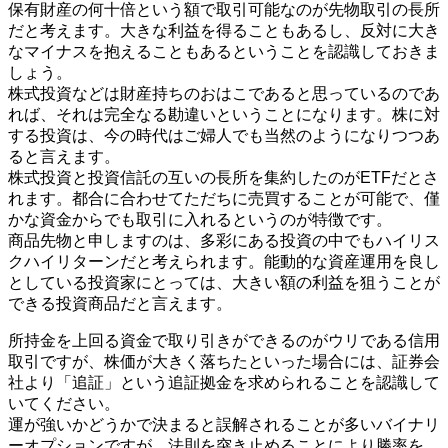
保有財産の何十倍という額で取引可能なのが先物取引の長所
だと考えます。大きな利益を得ることもあるし、反対に大き
なマイナスを抱えることもあるということを認識しておきま
しょう。
株式投資などは財産持ちのおはこであると思っているのであ
れば、それは完全なる勘違いということになります。株に対
する投資は、今の時代はご婦人でも当然のようになりつつあ
ると言えます。
株式投資と投資信託の互いの長所を集約したのがETFだとさ
れます。都合に合わせてただちに売買することが可能で、僅
かな資金からでも取引に入れるというのが特徴です。
商品先物と申しますのは、多彩にある投資の中でもハイリス
クハイリターンだと考えられます。能動的な資産運用を良し
としている投資家にとっては、大きい額の利益を狙うことが
できる投資商品だと言えます。
所持金を上回る資金で取り引きができるのがウリである信用
取引ですが、株価が大きく落ちたといった場合には、証券会
社より「追証」という追証拠金を求められることを認識して
いてください。
運が強いかどうかで決まると誤解されることが多いバイナリ
ーオプションですが、法則を突き止めることにより勝率を