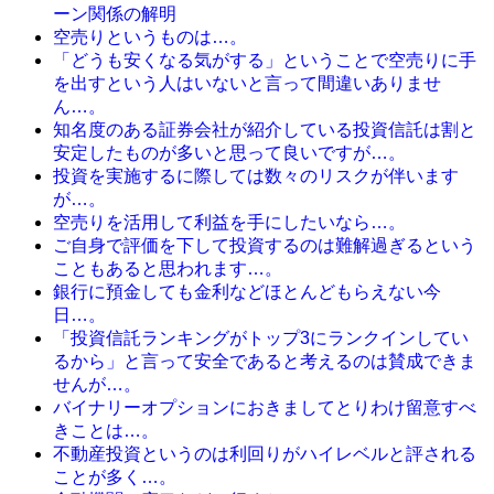
ーン関係の解明
空売りというものは…。
「どうも安くなる気がする」ということで空売りに手
を出すという人はいないと言って間違いありませ
ん…。
知名度のある証券会社が紹介している投資信託は割と
安定したものが多いと思って良いですが…。
投資を実施するに際しては数々のリスクが伴います
が…。
空売りを活用して利益を手にしたいなら…。
ご自身で評価を下して投資するのは難解過ぎるという
こともあると思われます…。
銀行に預金しても金利などほとんどもらえない今
日…。
「投資信託ランキングがトップ3にランクインしてい
るから」と言って安全であると考えるのは賛成できま
せんが…。
バイナリーオプションにおきましてとりわけ留意すべ
きことは…。
不動産投資というのは利回りがハイレベルと評される
ことが多く…。