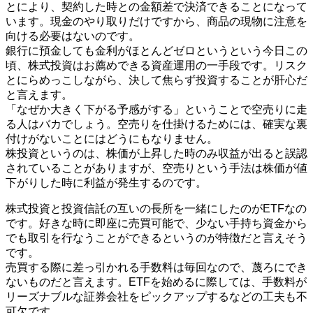
とにより、契約した時との金額差で決済できることになって
います。現金のやり取りだけですから、商品の現物に注意を
向ける必要はないのです。
銀行に預金しても金利がほとんどゼロというという今日この
頃、株式投資はお薦めできる資産運用の一手段です。リスク
とにらめっこしながら、決して焦らず投資することが肝心だ
と言えます。
「なぜか大きく下がる予感がする」ということで空売りに走
る人はバカでしょう。空売りを仕掛けるためには、確実な裏
付けがないことにはどうにもなりません。
株投資というのは、株価が上昇した時のみ収益が出ると誤認
されていることがありますが、空売りという手法は株価が値
下がりした時に利益が発生するのです。
株式投資と投資信託の互いの長所を一緒にしたのがETFなの
です。好きな時に即座に売買可能で、少ない手持ち資金から
でも取引を行なうことができるというのが特徴だと言えそう
です。
売買する際に差っ引かれる手数料は毎回なので、蔑ろにでき
ないものだと言えます。ETFを始めるに際しては、手数料が
リーズナブルな証券会社をピックアップするなどの工夫も不
可欠です。