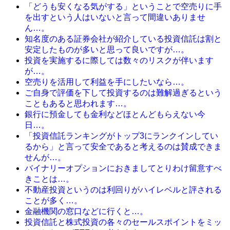
「どうも安くなる気がする」ということで空売りに手
を出すという人はいないと言って間違いありませ
ん…。
知名度のある証券会社が紹介している投資信託は割と
安定したものが多いと思って良いですが…。
投資を実施するに際しては数々のリスクが伴います
が…。
空売りを活用して利益を手にしたいなら…。
ご自身で評価を下して投資するのは難解過ぎるという
こともあると思われます…。
銀行に預金しても金利などほとんどもらえない今
日…。
「投資信託ランキングがトップ3にランクインしてい
るから」と言って安全であると考えるのは賛成できま
せんが…。
バイナリーオプションにおきましてとりわけ留意すべ
きことは…。
不動産投資というのは利回りがハイレベルと評される
ことが多く…。
金融機関の窓口などに行くと…。
投資信託と株式投資の各々のセールスポイントをミッ