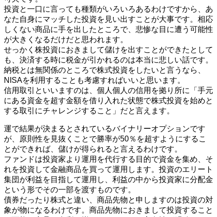
投資と一口に言っても種類がいろいろあるわけですから、あ
なた自身にマッチした投資を見い出すことが大事です。相応
しくない商品に手を出したところで、悲惨な目に遭う可能性
が大きくなるだけだと思われます。
せっかく株投資におきまして儲けを出すことができたとして
も、決済する時に税金が引かれるのは本当に悲しい話です。
納税とは無関係のところで株式投資をしたいと言うなら、
NISAを利用することも考慮すればいいと思います。
信用取引といいますのは、個人個人の信用を拠り所に「手元
にある資金を超す金額を借り入れた状態で株式投資を始めと
する取引にチャレンジすること」だと言えます。
運で結果が決まるとされているバイナリーオプションです
が、原則性を見抜くことで勝率が50％を超すようにするこ
とができれば、儲けが得られると言えるわけです。
ファンドは投資家より運用を代行する目的で資金を集め、そ
れを投資して金融商品を買って運用します。投資のエリート
集団が利益を目指して運用し、利益の中から投資家に分配金
という形でその一部を渡すものです。
債券だったり株式と違い、商品先物と申しますのは投資の対
象が物になるわけです。商品先物におきまして投資すること