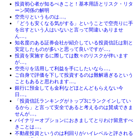
投資初心者が知るべきこと！基本用語とリスク・リタ
ーン関係の解明
空売りというものは…。
「どうも安くなる気がする」ということで空売りに手
を出すという人はいないと言って間違いありませ
ん…。
知名度のある証券会社が紹介している投資信託は割と
安定したものが多いと思って良いですが…。
投資を実施するに際しては数々のリスクが伴います
が…。
空売りを活用して利益を手にしたいなら…。
ご自身で評価を下して投資するのは難解過ぎるという
こともあると思われます…。
銀行に預金しても金利などほとんどもらえない今
日…。
「投資信託ランキングがトップ3にランクインしてい
るから」と言って安全であると考えるのは賛成できま
せんが…。
バイナリーオプションにおきましてとりわけ留意すべ
きことは…。
不動産投資というのは利回りがハイレベルと評される