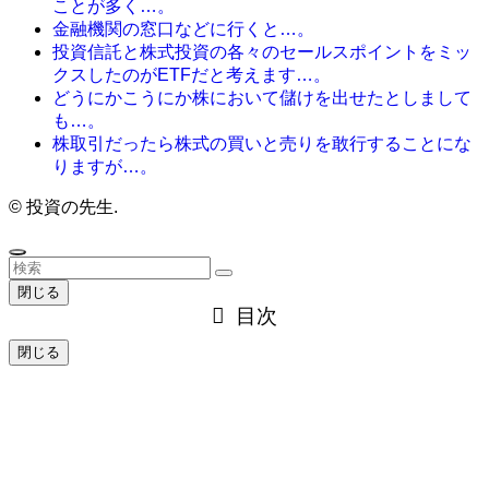
ことが多く…。
金融機関の窓口などに行くと…。
投資信託と株式投資の各々のセールスポイントをミッ
クスしたのがETFだと考えます…。
どうにかこうにか株において儲けを出せたとしまして
も…。
株取引だったら株式の買いと売りを敢行することにな
りますが…。
©
投資の先生.
閉じる
目次
閉じる