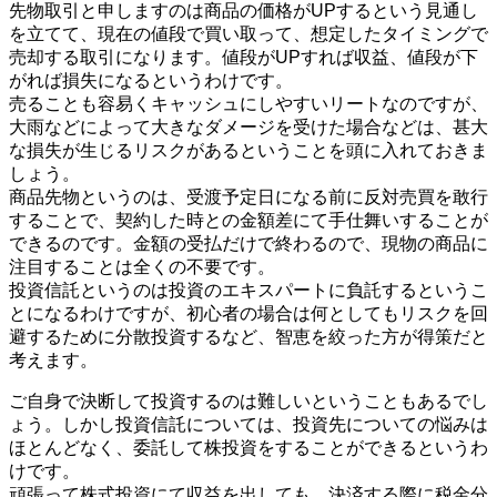
先物取引と申しますのは商品の価格がUPするという見通し
を立てて、現在の値段で買い取って、想定したタイミングで
売却する取引になります。値段がUPすれば収益、値段が下
がれば損失になるというわけです。
売ることも容易くキャッシュにしやすいリートなのですが、
大雨などによって大きなダメージを受けた場合などは、甚大
な損失が生じるリスクがあるということを頭に入れておきま
しょう。
商品先物というのは、受渡予定日になる前に反対売買を敢行
することで、契約した時との金額差にて手仕舞いすることが
できるのです。金額の受払だけで終わるので、現物の商品に
注目することは全くの不要です。
投資信託というのは投資のエキスパートに負託するというこ
とになるわけですが、初心者の場合は何としてもリスクを回
避するために分散投資するなど、智恵を絞った方が得策だと
考えます。
ご自身で決断して投資するのは難しいということもあるでし
ょう。しかし投資信託については、投資先についての悩みは
ほとんどなく、委託して株投資をすることができるというわ
けです。
頑張って株式投資にて収益を出しても、決済する際に税金分