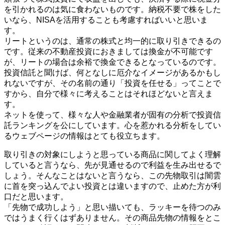
を引かれるのは気に食わないものです。納税不要で株をした
いなら、NISAを活用することも考慮すればいいと思いま
す。
リートというのは、通常の株式と均一的に取り引きできるの
です。従来の不動産投資におきましては換金が不可能です
が、リートの場合は余裕で換金できるとなっているのです。
投資信託と聞けば、何となしに厄介なイメージがあるかもし
れないですが、その名前の通り「投資を任せる」ってことで
すから、自分で様々に考えることはそれほどないと言えま
す。
ネットを使って、様々な人や金融業者が固有の分析で投資信
託ランキングを公にしています。心を惹かれる分析をしてい
るウェブページの情報はとても役立ちます。
取り引きの対象にしようと思っている商品に関してよく理解
していると言うなら、先が見通せるので利益を生み出せるで
しょう。そんなことはないと言うなら、この先物取引は闇雲
に首を突っ込んでよい投資とは違いますので、止めた方が利
口だと思います。
「先物で成功しよう」と思い描いても、ラッキーを待つのみ
ではうまく行くはずありません。その商品先物の情報をとこ