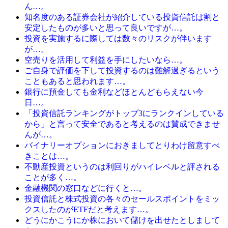
ん…。
知名度のある証券会社が紹介している投資信託は割と
安定したものが多いと思って良いですが…。
投資を実施するに際しては数々のリスクが伴います
が…。
空売りを活用して利益を手にしたいなら…。
ご自身で評価を下して投資するのは難解過ぎるという
こともあると思われます…。
銀行に預金しても金利などほとんどもらえない今
日…。
「投資信託ランキングがトップ3にランクインしている
から」と言って安全であると考えるのは賛成できませ
んが…。
バイナリーオプションにおきましてとりわけ留意すべ
きことは…。
不動産投資というのは利回りがハイレベルと評される
ことが多く…。
金融機関の窓口などに行くと…。
投資信託と株式投資の各々のセールスポイントをミッ
クスしたのがETFだと考えます…。
どうにかこうにか株において儲けを出せたとしまして