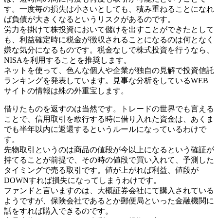
す。一度毎の損失は小さいとしても、積み重ねることになれ
ば負債が大きくなるというリスクがあるのです。
労力を掛けて株投資において儲けを出すことができたとして
も、利益確定時に税金が徴収されることになるのは何となく
嫌な気分になるものです。税金なしで株式投資を行うなら、
NISAを利用することを推奨します。
ネットを使って、色んな個人や企業が独自の見解で投資信託
ランキングを発表しています。見事な分析をしているWEB
サイトの情報は殊の外重宝します。
借りたものを返すのは当然です。トレードの世界でも言える
ことで、信用取引を敢行する時に借り入れた資金は、あくま
でも半年以内に返還するというルールになっているわけで
す。
先物取引というのは商品の値段が今以上になるという確証が
持てることが前提で、その時の値段で買い入れて、予測した
タイミングで売る取引です。値が上がれば利益、値段が
DOWNすれば損失になってしまうわけです。
ファンドと言いますのは、大概証券会社にて購入されている
ようですが、保険会社であるとか郵便局といった金融機関に
話をすれば購入できるのです。