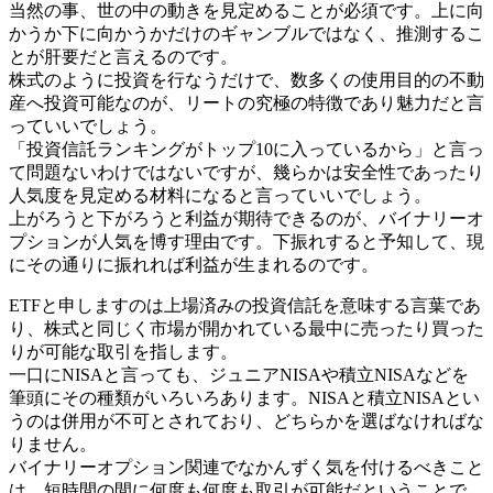
当然の事、世の中の動きを見定めることが必須です。上に向
かうか下に向かうかだけのギャンブルではなく、推測するこ
とが肝要だと言えるのです。
株式のように投資を行なうだけで、数多くの使用目的の不動
産へ投資可能なのが、リートの究極の特徴であり魅力だと言
っていいでしょう。
「投資信託ランキングがトップ10に入っているから」と言っ
て問題ないわけではないですが、幾らかは安全性であったり
人気度を見定める材料になると言っていいでしょう。
上がろうと下がろうと利益が期待できるのが、バイナリーオ
プションが人気を博す理由です。下振れすると予知して、現
にその通りに振れれば利益が生まれるのです。
ETFと申しますのは上場済みの投資信託を意味する言葉であ
り、株式と同じく市場が開かれている最中に売ったり買った
りが可能な取引を指します。
一口にNISAと言っても、ジュニアNISAや積立NISAなどを
筆頭にその種類がいろいろあります。NISAと積立NISAとい
うのは併用が不可とされており、どちらかを選ばなければな
りません。
バイナリーオプション関連でなかんずく気を付けるべきこと
は、短時間の間に何度も何度も取引が可能だということで