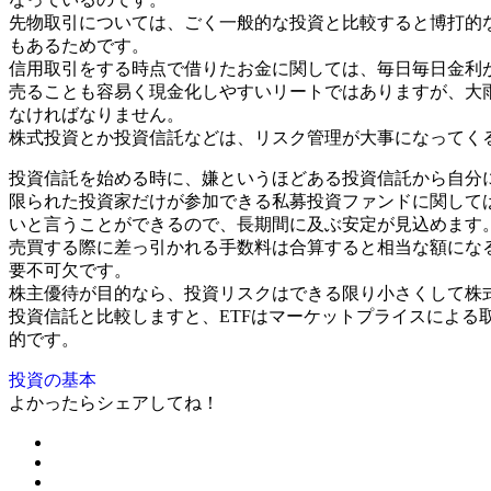
先物取引については、ごく一般的な投資と比較すると博打的
もあるためです。
信用取引をする時点で借りたお金に関しては、毎日毎日金利
売ることも容易く現金化しやすいリートではありますが、大
なければなりません。
株式投資とか投資信託などは、リスク管理が大事になってく
投資信託を始める時に、嫌というほどある投資信託から自分
限られた投資家だけが参加できる私募投資ファンドに関して
いと言うことができるので、長期間に及ぶ安定が見込めます
売買する際に差っ引かれる手数料は合算すると相当な額になる
要不可欠です。
株主優待が目的なら、投資リスクはできる限り小さくして株
投資信託と比較しますと、ETFはマーケットプライスによ
的です。
投資の基本
よかったらシェアしてね！