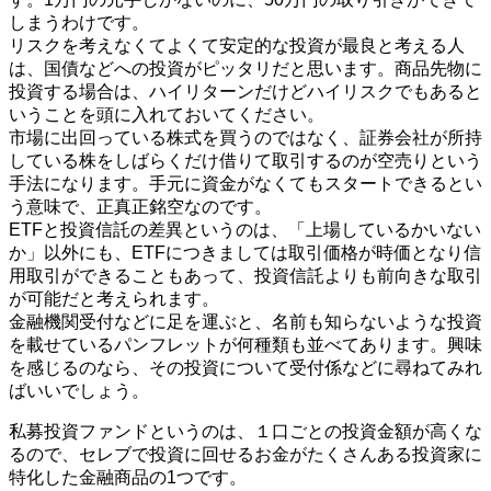
しまうわけです。
リスクを考えなくてよくて安定的な投資が最良と考える人
は、国債などへの投資がピッタリだと思います。商品先物に
投資する場合は、ハイリターンだけどハイリスクでもあると
いうことを頭に入れておいてください。
市場に出回っている株式を買うのではなく、証券会社が所持
している株をしばらくだけ借りて取引するのが空売りという
手法になります。手元に資金がなくてもスタートできるとい
う意味で、正真正銘空なのです。
ETFと投資信託の差異というのは、「上場しているかいない
か」以外にも、ETFにつきましては取引価格が時価となり信
用取引ができることもあって、投資信託よりも前向きな取引
が可能だと考えられます。
金融機関受付などに足を運ぶと、名前も知らないような投資
を載せているパンフレットが何種類も並べてあります。興味
を感じるのなら、その投資について受付係などに尋ねてみれ
ばいいでしょう。
私募投資ファンドというのは、１口ごとの投資金額が高くな
るので、セレブで投資に回せるお金がたくさんある投資家に
特化した金融商品の1つです。