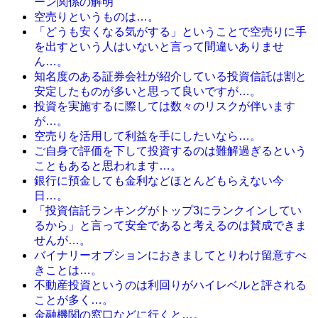
ーン関係の解明
空売りというものは…。
「どうも安くなる気がする」ということで空売りに手
を出すという人はいないと言って間違いありませ
ん…。
知名度のある証券会社が紹介している投資信託は割と
安定したものが多いと思って良いですが…。
投資を実施するに際しては数々のリスクが伴います
が…。
空売りを活用して利益を手にしたいなら…。
ご自身で評価を下して投資するのは難解過ぎるという
こともあると思われます…。
銀行に預金しても金利などほとんどもらえない今
日…。
「投資信託ランキングがトップ3にランクインしてい
るから」と言って安全であると考えるのは賛成できま
せんが…。
バイナリーオプションにおきましてとりわけ留意すべ
きことは…。
不動産投資というのは利回りがハイレベルと評される
ことが多く…。
金融機関の窓口などに行くと…。