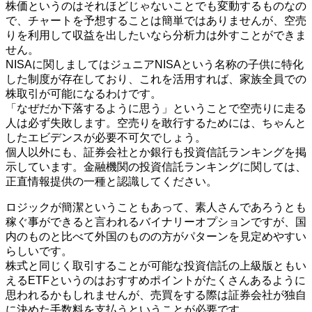
株価というのはそれほどじゃないことでも変動するものなの
で、チャートを予想することは簡単ではありませんが、空売
りを利用して収益を出したいなら分析力は外すことができま
せん。
NISAに関しましてはジュニアNISAという名称の子供に特化
した制度が存在しており、これを活用すれば、家族全員での
株取引が可能になるわけです。
「なぜだか下落するように思う」ということで空売りに走る
人は必ず失敗します。空売りを敢行するためには、ちゃんと
したエビデンスが必要不可欠でしょう。
個人以外にも、証券会社とか銀行も投資信託ランキングを掲
示しています。金融機関の投資信託ランキングに関しては、
正直情報提供の一種と認識してください。
ロジックが簡潔ということもあって、素人さんであろうとも
稼ぐ事ができると言われるバイナリーオプションですが、国
内のものと比べて外国のものの方がパターンを見定めやすい
らしいです。
株式と同じく取引することが可能な投資信託の上級版ともい
えるETFというのはおすすめポイントがたくさんあるように
思われるかもしれませんが、売買をする際は証券会社が独自
に決めた手数料を支払うということが必要です。