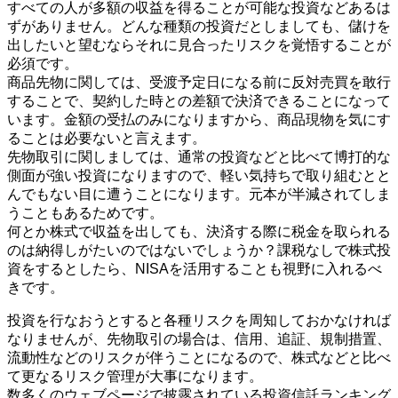
すべての人が多額の収益を得ることが可能な投資などあるは
ずがありません。どんな種類の投資だとしましても、儲けを
出したいと望むならそれに見合ったリスクを覚悟することが
必須です。
商品先物に関しては、受渡予定日になる前に反対売買を敢行
することで、契約した時との差額で決済できることになって
います。金額の受払のみになりますから、商品現物を気にす
ることは必要ないと言えます。
先物取引に関しましては、通常の投資などと比べて博打的な
側面が強い投資になりますので、軽い気持ちで取り組むとと
んでもない目に遭うことになります。元本が半減されてしま
うこともあるためです。
何とか株式で収益を出しても、決済する際に税金を取られる
のは納得しがたいのではないでしょうか？課税なしで株式投
資をするとしたら、NISAを活用することも視野に入れるべ
きです。
投資を行なおうとすると各種リスクを周知しておかなければ
なりませんが、先物取引の場合は、信用、追証、規制措置、
流動性などのリスクが伴うことになるので、株式などと比べ
て更なるリスク管理が大事になります。
数多くのウェブページで披露されている投資信託ランキング