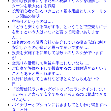
賢明な投資家になるための秘訣！リスクを理解し、リ
ターンを最大化する戦略
投資初心者が知るべきこと！基本用語とリスク・リタ
ーン関係の解明
空売りというものは…。
「どうも安くなる気がする」ということで空売りに手
を出すという人はいないと言って間違いありませ
ん…。
知名度のある証券会社が紹介している投資信託は割と
安定したものが多いと思って良いですが…。
投資を実施するに際しては数々のリスクが伴います
が…。
空売りを活用して利益を手にしたいなら…。
ご自身で評価を下して投資するのは難解過ぎるという
こともあると思われます…。
銀行に預金しても金利などほとんどもらえない今
日…。
「投資信託ランキングがトップ3にランクインしてい
るから」と言って安全であると考えるのは賛成できま
せんが…。
バイナリーオプションにおきましてとりわけ留意すべ
きことは…。