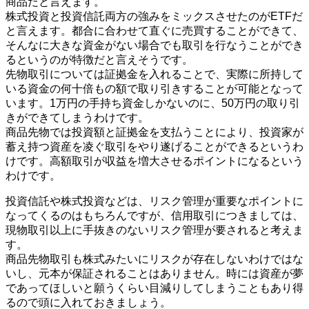
商品だと言えます。
株式投資と投資信託両方の強みをミックスさせたのがETFだ
と言えます。都合に合わせて直ぐに売買することができて、
そんなに大きな資金がない場合でも取引を行なうことができ
るというのが特徴だと言えそうです。
先物取引については証拠金を入れることで、実際に所持して
いる資金の何十倍もの額で取り引きすることが可能となって
います。1万円の手持ち資金しかないのに、50万円の取り引
きができてしまうわけです。
商品先物では投資額と証拠金を支払うことにより、投資家が
蓄え持つ資産を凌ぐ取引をやり遂げることができるというわ
けです。高額取引が収益を増大させるポイントになるという
わけです。
投資信託や株式投資などは、リスク管理が重要なポイントに
なってくるのはもちろんですが、信用取引につきましては、
現物取引以上に手抜きのないリスク管理が要されると考えま
す。
商品先物取引も株式みたいにリスクが存在しないわけではな
いし、元本が保証されることはありません。時には資産が夢
であってほしいと願うくらい目減りしてしまうこともあり得
るので頭に入れておきましょう。