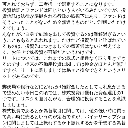
可されておらず、二者択一で選定することになります。
投資信託とファンドは同じという人がいるみたいですが、投
資信託は法律が準拠される行政の監視下にあり、ファンドは
そういったことがないため全然違うものだとご理解いただけ
るでしょう。
あなたがご自身で結論を出して投資するのは難解過ぎるとい
うこともあると思われます。だけれど投資信託と呼ばれてい
るものは、投資先につきましての気苦労はないと考えてよ
く、お任せで株投資が可能だというわけです。
リートについては、これまでの株式と相違なく取り引きでき
るのです。従来の不動産投資に関しては換金がほとんど無理
ですが、リートに関しましては易々と換金できるというメリ
ットがあるのです。
郵便局や銀行などにどれだけ預貯金したとしても利息がまる
で望めない今日この頃では、株式投資は優れた資産運用の1
つです。リスクを避けながら、合理的に投資することを意識
しましょう。
株式投資であるとか為替取引に関しては、値の低い時に買っ
て高い時に売るというのが定石ですが、バイナリーオプショ
ンに関しましては上振れするか下振れするかを予想する為替