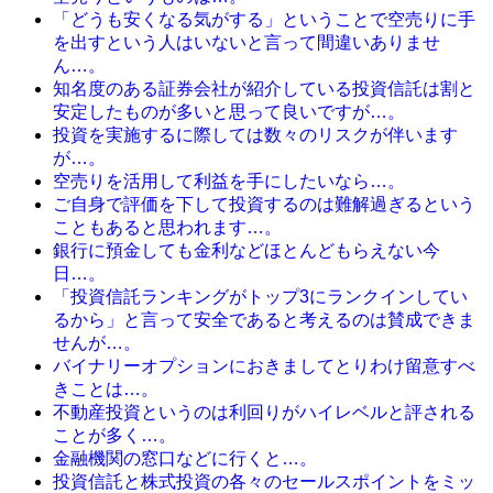
「どうも安くなる気がする」ということで空売りに手
を出すという人はいないと言って間違いありませ
ん…。
知名度のある証券会社が紹介している投資信託は割と
安定したものが多いと思って良いですが…。
投資を実施するに際しては数々のリスクが伴います
が…。
空売りを活用して利益を手にしたいなら…。
ご自身で評価を下して投資するのは難解過ぎるという
こともあると思われます…。
銀行に預金しても金利などほとんどもらえない今
日…。
「投資信託ランキングがトップ3にランクインしてい
るから」と言って安全であると考えるのは賛成できま
せんが…。
バイナリーオプションにおきましてとりわけ留意すべ
きことは…。
不動産投資というのは利回りがハイレベルと評される
ことが多く…。
金融機関の窓口などに行くと…。
投資信託と株式投資の各々のセールスポイントをミッ