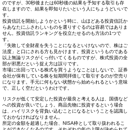
のですが、30秒後または60秒後の結果を予知する取引も存
在しますので、結果を即知りたいという人にちょうどいいで
す。
投資信託を開始しようかという時に、山ほどある投資信託か
らあなたにふさわしいものを選りすぐるのは容易ではありま
せん。投資信託ランキングを役立たせるのも方法の1つで
す。
「失敗して全財産を失うことになるといけないので、株はご
法度」と口にされる方も見かけます。投資というものである
以上無論リスクがくっ付いてくるものですが、株式投資の全
部が邪悪だという捉え方は誤りです。
市場に出回っている株式を買うようなことはしないで、証券
会社が保有している株を短期間拝借して取引するのが空売り
になります。手元に何もない状態から始められるという意味
で、正しく空だというわけです。
リスクが低くて安定した投資が最良と考える人は、国債など
への投資が良いでしょう。商品先物に投資するという場合
は、ハイリスクを背負い込むことになるということを認識し
ておかなければなりません。
所定の金額を超過した場合、NISA枠として取り扱われるこ
とができなくなるのです。それぞれの年の上限が決められて