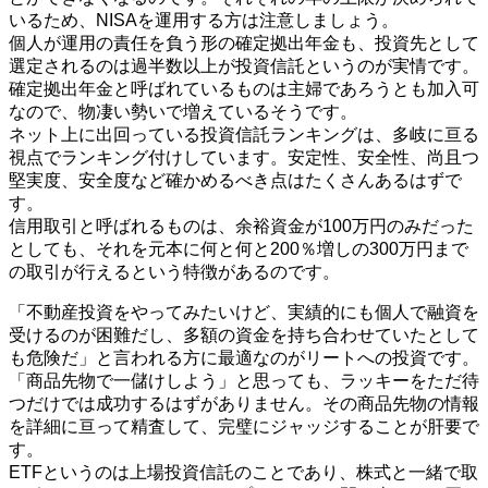
いるため、NISAを運用する方は注意しましょう。
個人が運用の責任を負う形の確定拠出年金も、投資先として
選定されるのは過半数以上が投資信託というのが実情です。
確定拠出年金と呼ばれているものは主婦であろうとも加入可
なので、物凄い勢いで増えているそうです。
ネット上に出回っている投資信託ランキングは、多岐に亘る
視点でランキング付けしています。安定性、安全性、尚且つ
堅実度、安全度など確かめるべき点はたくさんあるはずで
す。
信用取引と呼ばれるものは、余裕資金が100万円のみだった
としても、それを元本に何と何と200％増しの300万円まで
の取引が行えるという特徴があるのです。
「不動産投資をやってみたいけど、実績的にも個人で融資を
受けるのが困難だし、多額の資金を持ち合わせていたとして
も危険だ」と言われる方に最適なのがリートへの投資です。
「商品先物で一儲けしよう」と思っても、ラッキーをただ待
つだけでは成功するはずがありません。その商品先物の情報
を詳細に亘って精査して、完璧にジャッジすることが肝要で
す。
ETFというのは上場投資信託のことであり、株式と一緒で取