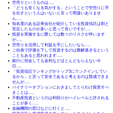
空売りというものは…。
「どうも安くなる気がする」ということで空売りに手
を出すという人はいないと言って間違いありませ
ん…。
知名度のある証券会社が紹介している投資信託は割と
安定したものが多いと思って良いですが…。
投資を実施するに際しては数々のリスクが伴います
が…。
空売りを活用して利益を手にしたいなら…。
ご自身で評価を下して投資するのは難解過ぎるという
こともあると思われます…。
銀行に預金しても金利などほとんどもらえない今
日…。
「投資信託ランキングがトップ3にランクインしてい
るから」と言って安全であると考えるのは賛成できま
せんが…。
バイナリーオプションにおきましてとりわけ留意すべ
きことは…。
不動産投資というのは利回りがハイレベルと評される
ことが多く…。
金融機関の窓口などに行くと…。