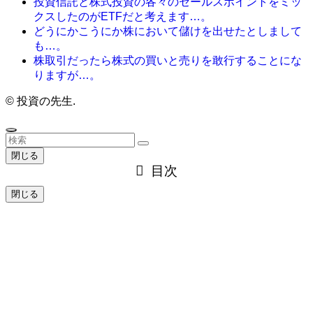
投資信託と株式投資の各々のセールスポイントをミッ
クスしたのがETFだと考えます…。
どうにかこうにか株において儲けを出せたとしまして
も…。
株取引だったら株式の買いと売りを敢行することにな
りますが…。
©
投資の先生.
閉じる
目次
閉じる