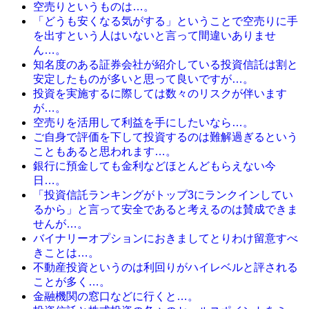
空売りというものは…。
「どうも安くなる気がする」ということで空売りに手
を出すという人はいないと言って間違いありませ
ん…。
知名度のある証券会社が紹介している投資信託は割と
安定したものが多いと思って良いですが…。
投資を実施するに際しては数々のリスクが伴います
が…。
空売りを活用して利益を手にしたいなら…。
ご自身で評価を下して投資するのは難解過ぎるという
こともあると思われます…。
銀行に預金しても金利などほとんどもらえない今
日…。
「投資信託ランキングがトップ3にランクインしてい
るから」と言って安全であると考えるのは賛成できま
せんが…。
バイナリーオプションにおきましてとりわけ留意すべ
きことは…。
不動産投資というのは利回りがハイレベルと評される
ことが多く…。
金融機関の窓口などに行くと…。