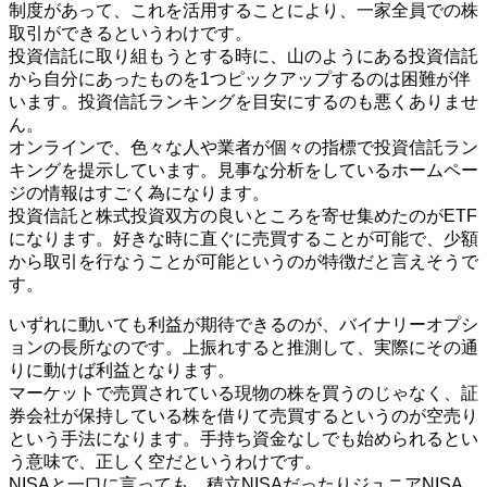
制度があって、これを活用することにより、一家全員での株
取引ができるというわけです。
投資信託に取り組もうとする時に、山のようにある投資信託
から自分にあったものを1つピックアップするのは困難が伴
います。投資信託ランキングを目安にするのも悪くありませ
ん。
オンラインで、色々な人や業者が個々の指標で投資信託ラン
キングを提示しています。見事な分析をしているホームペー
ジの情報はすごく為になります。
投資信託と株式投資双方の良いところを寄せ集めたのがETF
になります。好きな時に直ぐに売買することが可能で、少額
から取引を行なうことが可能というのが特徴だと言えそうで
す。
いずれに動いても利益が期待できるのが、バイナリーオプシ
ョンの長所なのです。上振れすると推測して、実際にその通
りに動けば利益となります。
マーケットで売買されている現物の株を買うのじゃなく、証
券会社が保持している株を借りて売買するというのが空売り
という手法になります。手持ち資金なしでも始められるとい
う意味で、正しく空だというわけです。
NISAと一口に言っても、積立NISAだったりジュニアNISA