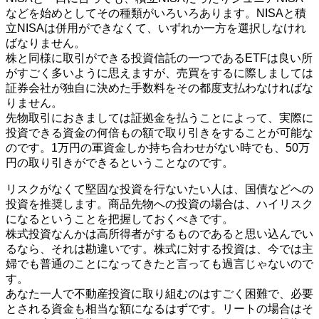
などを始めとしてその種類がいろいろあります。NISAと積
立NISAは併用ができなくて、いずれか一方を選択しなけれ
ばなりません。
株と同様に取引ができる投資信託の一つであるETFは良い所
がすごく多いように思えますが、売買をするに際しましては
証券会社が独自に決めた手数料をその都度支払わなければな
りません。
先物取引におきましては証拠金を払うことによって、実際に
投資できる資金の何倍もの額で取り引きをすることが可能な
のです。1万円の軍資金しか持ち合わせがない時でも、50万
円の取り引きができるということなのです。
リスクがなくて堅固な投資を行ないたい人は、国債などへの
投資を推奨します。商品先物への投資の場合は、ハイリスク
になるということを把握しておくべきです。
株式投資なんかは高所得者がするものであると思い込んでい
るなら、それは勘違いです。株式に対する投資は、今では主
婦でも普通のことになってきたと言っても過言じゃないので
す。
あなた一人で不動産投資に取り組むのはすごく困難で、必要
とされる資金も相当な額になるはずです。リートの場合はそ