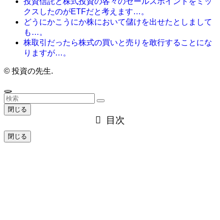
投資信託と株式投資の各々のセールスポイントをミッ
クスしたのがETFだと考えます…。
どうにかこうにか株において儲けを出せたとしまして
も…。
株取引だったら株式の買いと売りを敢行することにな
りますが…。
©
投資の先生.
閉じる
目次
閉じる