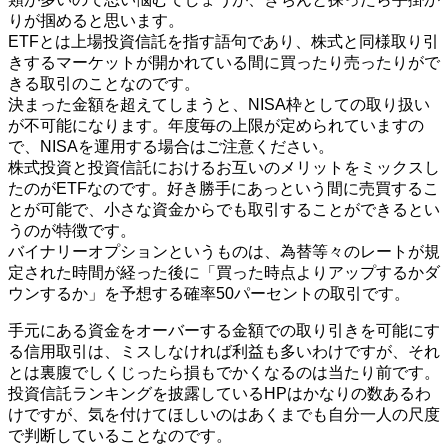
りが掴めると思います。
ETFとは上場投資信託を指す語句であり、株式と同様取り引
きするマーケットが開かれている間に買ったり売ったりがで
きる取引のことなのです。
決まった金額を超えてしまうと、NISA枠としての取り扱い
が不可能になります。年度毎の上限が定められていますの
で、NISAを運用する場合はご注意ください。
株式投資と投資信託におけるお互いのメリットをミックスし
たのがETFなのです。好き勝手にあっという間に売買するこ
とが可能で、小さな資金からでも取引することができるとい
うのが特徴です。
バイナリーオプションというものは、為替等々のレートが規
定された時間が経った後に「買った時点よりアップするかダ
ウンするか」を予想する確率50パーセントの取引です。
手元にある資金をオーバーする金額での取り引きを可能にす
る信用取引は、ミスしなければ利益も多いわけですが、それ
とは裏腹でしくじったら損もでかくなるのは当たり前です。
投資信託ランキングを披露しているHPはかなりの数あるわ
けですが、気を付けてほしいのはあくまでも自分一人の尺度
で判断していることなのです。