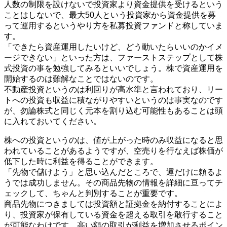
人数の制限を設けないで投資家より資金提供を受けるという
ことはしないで、最大50人という投資家から資金提供を募
って運用するというやり方を私募投資ファンドと称していま
す。
「できたら資産運用したいけど、どう動いたらいいのかイメ
ージできない」といった方は、ファーストステップとして株
式投資の事を勉強してみるといいでしょう。株で資産運用を
開始するのは難解なことではないのです。
不動産投資というのは利回りが高水準と言われており、リー
トへの投資も収益に積ながりやすいというのは事実なのです
が、勿論株式と同じく元本を割り込む可能性もあることは頭
に入れておいてください。
株への投資というのは、値が上がった時のみ収益になると思
われていることがあるようですが、空売りを行なえば株価が
低下した時に利益を得ることができます。
「先物で儲けよう」と思い込んだところで、運だけに頼るよ
うでは成功しません。その商品先物の情報を詳細に亘ってチ
ェックして、ちゃんと判別することが重要です。
商品先物につきましては投資額と証拠金を納付することによ
り、投資家が保有している資金を超える取引を敢行すること
が可能なわけです。高い額の取引が利益を増加させるポイン