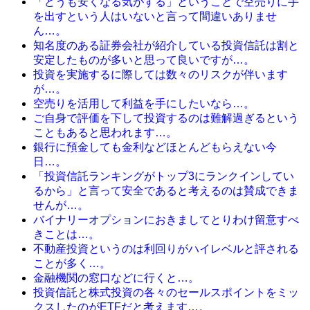
「どうも安くなる気がする」ということで空売りに手
を出すという人はいないと言って間違いありませ
ん…。
知名度のある証券会社が紹介している投資信託は割と
安定したものが多いと思って良いですが…。
投資を実施するに際しては数々のリスクが伴います
が…。
空売りを活用して利益を手にしたいなら…。
ご自身で評価を下して投資するのは難解過ぎるという
こともあると思われます…。
銀行に預金しても金利などほとんどもらえない今
日…。
「投資信託ランキングがトップ3にランクインしてい
るから」と言って安全であると考えるのは賛成できま
せんが…。
バイナリーオプションにおきましてとりわけ留意すべ
きことは…。
不動産投資というのは利回りがハイレベルと評される
ことが多く…。
金融機関の窓口などに行くと…。
投資信託と株式投資の各々のセールスポイントをミッ
クスしたのがETFだと考えます…。