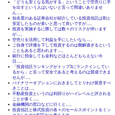
「どうも安くなる気がする」ということで空売りに手
を出すという人はいないと言って間違いありませ
ん…。
知名度のある証券会社が紹介している投資信託は割と
安定したものが多いと思って良いですが…。
投資を実施するに際しては数々のリスクが伴います
が…。
空売りを活用して利益を手にしたいなら…。
ご自身で評価を下して投資するのは難解過ぎるという
こともあると思われます…。
銀行に預金しても金利などほとんどもらえない今
日…。
「投資信託ランキングがトップ3にランクインしてい
るから」と言って安全であると考えるのは賛成できま
せんが…。
バイナリーオプションにおきましてとりわけ留意すべ
きことは…。
不動産投資というのは利回りがハイレベルと評される
ことが多く…。
金融機関の窓口などに行くと…。
投資信託と株式投資の各々のセールスポイントをミッ