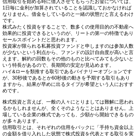
信用取引を始める時に借入させてもらったお金については、
1日毎に金利が加算されていることを認識しておかなければ
なりません。借金をしているのと一緒の状態だと言えるわけ
です。
株式みたく投資をすることで、数多くの使用目的の不動産へ
効果的に投資できるというのが、リートの第一の特徴であり
セールスポイントだと思われます。
投資家が限られる私募投資ファンドと申しますのは参加人数
が少ないという利点から、ファンドの設計自由度が高いと言
えます。解約の回数もその他のものと比べてみても少ないと
いう特長があるので、長期間の安定が見込めます。
ハイ&ローを類推する取引であるバイナリーオプションです
が、30秒後であるとか60秒後の動きを予期する取引もあり
ますから、結果が早めに出るタイプが希望という人におすす
めです。
株式投資と言えば、一般の人々にとりましては難解に思われ
るかもしれませんが、全くそのようなことはありません。上
場している企業の株式であっても、少額から開始できるもの
が多々あります。
信用取引とは、それぞれの信用をバックに「手持ち資金以上
の金額を借り入れした状態で株式投資を代表とする取引を実