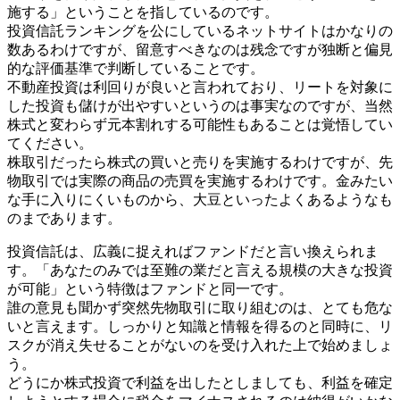
施する」ということを指しているのです。
投資信託ランキングを公にしているネットサイトはかなりの
数あるわけですが、留意すべきなのは残念ですが独断と偏見
的な評価基準で判断していることです。
不動産投資は利回りが良いと言われており、リートを対象に
した投資も儲けが出やすいというのは事実なのですが、当然
株式と変わらず元本割れする可能性もあることは覚悟してい
てください。
株取引だったら株式の買いと売りを実施するわけですが、先
物取引では実際の商品の売買を実施するわけです。金みたい
な手に入りにくいものから、大豆といったよくあるようなも
のまであります。
投資信託は、広義に捉えればファンドだと言い換えられま
す。「あなたのみでは至難の業だと言える規模の大きな投資
が可能」という特徴はファンドと同一です。
誰の意見も聞かず突然先物取引に取り組むのは、とても危な
いと言えます。しっかりと知識と情報を得るのと同時に、リ
スクが消え失せることがないのを受け入れた上で始めましょ
う。
どうにか株式投資で利益を出したとしましても、利益を確定