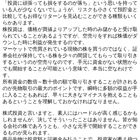
「投資に頑張っても損をするのが落ち」という思いを持って
いる人が少なくないでしょうが、リスクも小さくて預貯金と
比較してもお得なリターンを見込むことができる種類もいく
らかあります。
株投資は、価格が買値よりアップした時のみ儲かると受け取
られていることがあるようですが、空売りをすれば株価がダ
ウンした時に利益が発生するのです。
マーケットで売買されている現物の株を買うのではなく、証
券会社が保持している株を少々の間貸してもらって取り引き
するというのが空売りなのです。手元に資金がない状態から
でも開始することが可能という意味で、本当に空なわけで
す。
所有資金の数倍～数十倍の額で取り引きすることが許される
のが先物取引の最大のポイントです。瞬時に多額の収益が手
に入ることもあれば、早々に大きなマイナスを抱えることも
あるということを理解しておかなければなりません。
株式投資と言いますと、素人にはハードルが高く感じるかも
しれませんが、決してそういったことはありません。皆が知
る会社の株であろうとも、小さな元手で開始することができ
るものが見られます。
商品先物は投資額と証拠金を払うことで、投資家が蓄え持つ