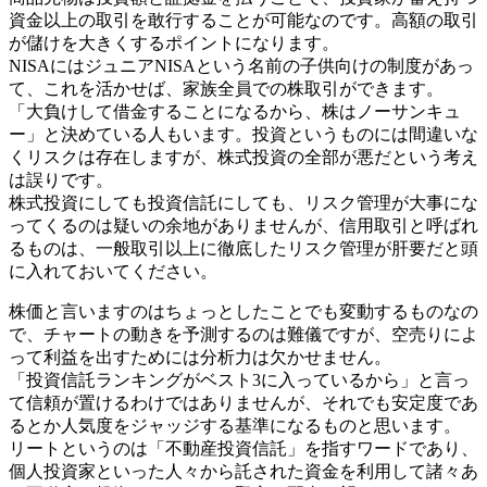
資金以上の取引を敢行することが可能なのです。高額の取引
が儲けを大きくするポイントになります。
NISAにはジュニアNISAという名前の子供向けの制度があっ
て、これを活かせば、家族全員での株取引ができます。
「大負けして借金することになるから、株はノーサンキュ
ー」と決めている人もいます。投資というものには間違いな
くリスクは存在しますが、株式投資の全部が悪だという考え
は誤りです。
株式投資にしても投資信託にしても、リスク管理が大事にな
ってくるのは疑いの余地がありませんが、信用取引と呼ばれ
るものは、一般取引以上に徹底したリスク管理が肝要だと頭
に入れておいてください。
株価と言いますのはちょっとしたことでも変動するものなの
で、チャートの動きを予測するのは難儀ですが、空売りによ
って利益を出すためには分析力は欠かせません。
「投資信託ランキングがベスト3に入っているから」と言っ
て信頼が置けるわけではありませんが、それでも安定度であ
るとか人気度をジャッジする基準になるものと思います。
リートというのは「不動産投資信託」を指すワードであり、
個人投資家といった人々から託された資金を利用して諸々あ