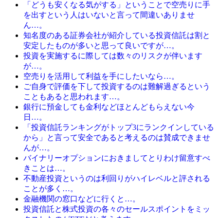
「どうも安くなる気がする」ということで空売りに手
を出すという人はいないと言って間違いありませ
ん…。
知名度のある証券会社が紹介している投資信託は割と
安定したものが多いと思って良いですが…。
投資を実施するに際しては数々のリスクが伴います
が…。
空売りを活用して利益を手にしたいなら…。
ご自身で評価を下して投資するのは難解過ぎるという
こともあると思われます…。
銀行に預金しても金利などほとんどもらえない今
日…。
「投資信託ランキングがトップ3にランクインしている
から」と言って安全であると考えるのは賛成できませ
んが…。
バイナリーオプションにおきましてとりわけ留意すべ
きことは…。
不動産投資というのは利回りがハイレベルと評される
ことが多く…。
金融機関の窓口などに行くと…。
投資信託と株式投資の各々のセールスポイントをミッ