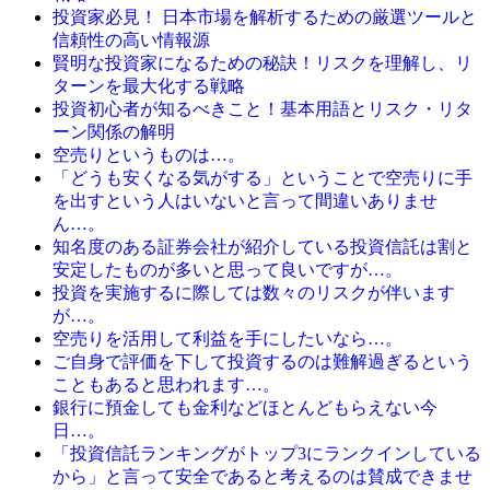
投資家必見！ 日本市場を解析するための厳選ツールと
信頼性の高い情報源
賢明な投資家になるための秘訣！リスクを理解し、リ
ターンを最大化する戦略
投資初心者が知るべきこと！基本用語とリスク・リタ
ーン関係の解明
空売りというものは…。
「どうも安くなる気がする」ということで空売りに手
を出すという人はいないと言って間違いありませ
ん…。
知名度のある証券会社が紹介している投資信託は割と
安定したものが多いと思って良いですが…。
投資を実施するに際しては数々のリスクが伴います
が…。
空売りを活用して利益を手にしたいなら…。
ご自身で評価を下して投資するのは難解過ぎるという
こともあると思われます…。
銀行に預金しても金利などほとんどもらえない今
日…。
「投資信託ランキングがトップ3にランクインしている
から」と言って安全であると考えるのは賛成できませ