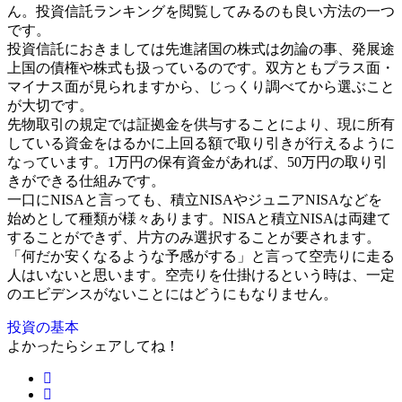
ん。投資信託ランキングを閲覧してみるのも良い方法の一つ
です。
投資信託におきましては先進諸国の株式は勿論の事、発展途
上国の債権や株式も扱っているのです。双方ともプラス面・
マイナス面が見られますから、じっくり調べてから選ぶこと
が大切です。
先物取引の規定では証拠金を供与することにより、現に所有
している資金をはるかに上回る額で取り引きが行えるように
なっています。1万円の保有資金があれば、50万円の取り引
きができる仕組みです。
一口にNISAと言っても、積立NISAやジュニアNISAなどを
始めとして種類が様々あります。NISAと積立NISAは両建て
することができず、片方のみ選択することが要されます。
「何だか安くなるような予感がする」と言って空売りに走る
人はいないと思います。空売りを仕掛けるという時は、一定
のエビデンスがないことにはどうにもなりません。
投資の基本
よかったらシェアしてね！