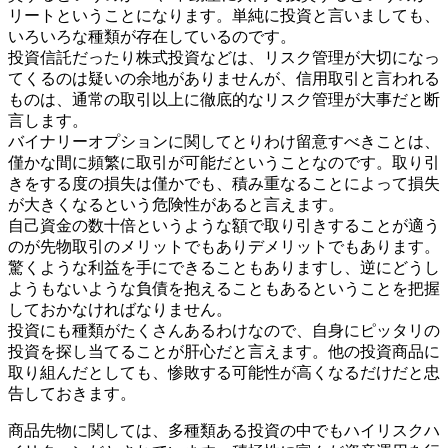
リートということになります。単純に投資と言いましても、
いろいろな種類が存在しているのです。
投資信託だったり株式投資などは、リスク管理が大切になっ
てくるのは疑いの余地がありませんが、信用取引と言われる
ものは、通常の取引以上に徹底的なリスク管理が大事だと断
言します。
バイナリーオプションに関してとりわけ留意すべきことは、
僅かな間に頻繁に取引が可能だということなのです。取り引
きをする度の損失は僅かでも、積み重なることによって損失
が大きくなるという危険性があると言えます。
自己資金の数十倍というような額で取り引きすることが適う
のが先物取引のメリットでもありデメリットでもあります。
驚くような利益を手にできることもありますし、逆にどうし
ようもないような負債を抱えることもあるということを把握
しておかなければなりません。
投資にも種類がたくさんあるわけなので、自身にピッタリの
投資を探し当てることが肝心だと言えます。他の投資商品に
取り組んだとしても、惨敗する可能性が高くなるだけだと忠
告しておきます。
商品先物に関しては、多種類ある投資の中でもハイリスクハ