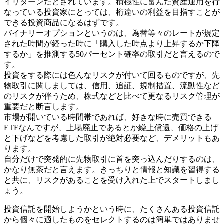
イリターンだとされています。積極性に富んだ資産運用を行
なっている投資家にとっては、桁違いの利益を目指すことが
できる投資商品になるはずです。
バイナリーオプションというのは、為替等々のレートが規定
された時間が経った時に「購入した時点より上昇するか下降
するか」を推測する50パーセント確率の取引だと言えるので
す。
投資をする際には色んなリスクが付いて回るものですが、先
物取引に関しましては、信用、追証、規制措置、流動性など
のリスクが伴うため、株式などと比べて更なるリスク管理が
重要だと断言します。
市場が開いている時間帯であれば、好きな時に売買できる
ETFなんですが、上場廃止であるとか繰上償還、価格の上げ
と下げなどを考慮した取引が絶対必要など、デメリットもあ
ります。
自分だけで突発的に先物取引に首を突っ込んだりするのは、
かなり無茶だと言えます。きっちりと情報と知識を習得する
と共に、リスクがあることを受け入れた上でスタートしまし
ょう。
投資信託を開始しようかという時に、たくさんある投資信託
から個々に適したものをセレクトするのは簡単ではありませ