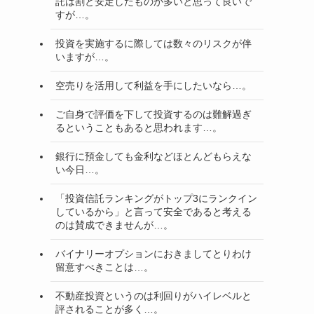
託は割と安定したものが多いと思って良いで
すが…。
投資を実施するに際しては数々のリスクが伴
いますが…。
空売りを活用して利益を手にしたいなら…。
ご自身で評価を下して投資するのは難解過ぎ
るということもあると思われます…。
銀行に預金しても金利などほとんどもらえな
い今日…。
「投資信託ランキングがトップ3にランクイン
しているから」と言って安全であると考える
のは賛成できませんが…。
バイナリーオプションにおきましてとりわけ
留意すべきことは…。
不動産投資というのは利回りがハイレベルと
評されることが多く…。