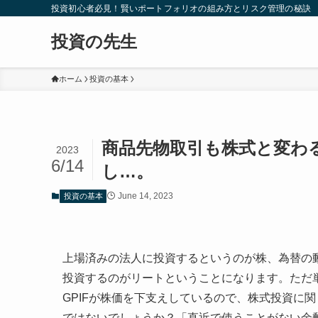
投資初心者必見！賢いポートフォリオの組み方とリスク管理の秘訣
投資の先生
ホーム
投資の基本
商品先物取引も株式と変わ
2023
6/14
し…。
June 14, 2023
投資の基本
上場済みの法人に投資するというのが株、為替の
投資するのがリートということになります。ただ
GPIFが株価を下支えしているので、株式投資に
ではないでしょうか？「直近で使うことがない余