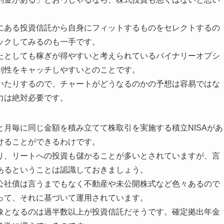
にある投資信託から自身にフィットするものをセレクトするの
ックしてみるのも一手です。
たとしても稼ぎが得やすいと考えられているバイナリーオプシ
則性をキャッチしやすいとのことです。
いたりするので、チャートがどうなるのかの予想は容易ではな
力は絶対必要です。
月毎に同じ金額を積み立てて株取引を実施する積立NISAがあ
けることができるわけです。
り、リートへの投資も儲かることが多いとされていますが、言
あるということは認識しておきましょう。
公社債は言うまでもなく不動産や未公開株式など色々あるので
って、それに基づいて運用されています。
象となるのは過半数以上が投資信託だそうです。確定拠出年金