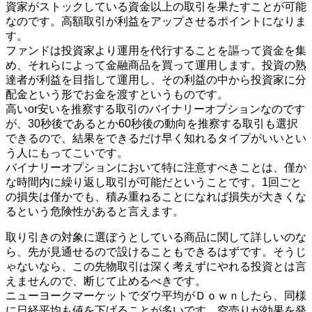
資家がストックしている資金以上の取引を果たすことが可能
なのです。高額取引が利益をアップさせるポイントになりま
す。
ファンドは投資家より運用を代行することを謳って資金を集
め、それらによって金融商品を買って運用します。投資の熟
達者が利益を目指して運用し、その利益の中から投資家に分
配金という形でお金を渡すというものです。
高いor安いを推察する取引のバイナリーオプションなのです
が、30秒後であるとか60秒後の動向を推察する取引も選択
できるので、結果をできるだけ早く知れるタイプがいいとい
う人にもってこいです。
バイナリーオプションにおいて特に注意すべきことは、僅か
な時間内に繰り返し取引が可能だということです。1回ごと
の損失は僅かでも、積み重ねることになれば損失が大きくな
るという危険性があると言えます。
取り引きの対象に選ぼうとしている商品に関して詳しいのな
ら、先が見通せるので設けることもできるはずです。そうじ
ゃないなら、この先物取引は深く考えずにやれる投資とは言
えませんので、断じて止めるべきです。
ニューヨークマーケットでダウ平均がＤｏｗｎしたら、同様
に日経平均も値を下げることが多いです。空売りが効果を発