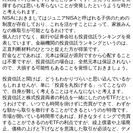
揮するのは思いも寄らないことが突発したというような時だ
と考えられます。
NISAにおきましてはジュニアNISAと呼ばれる子供のための
制度が存在しており、これを活かすことによって、家族みん
なの株取引が可能となるわけです。
個人だけでなく、銀行や証券会社も投資信託ランキングを発
表しています。金融機関の投資信託ランキングというのは、
正直判断材料のひとつと捉えた方が得策です。
貯金などであれば、元本は保証が原則ですから心配すること
は不要ですが、投資信託の場合は、全然元本は保証されない
ので、大損する可能性もあることを覚悟しておきましょう。
投資信託と聞けば、どうもわかりづらいと思い込んでいるか
もしれませんが、単に「投資を丸投げする」ってことなの
で、自身が難しく考えることはそんなにないと考えます。
投資信託と株式投資両者の利点を一緒にしたのがETFだとい
うわけです。いつでも時間を掛けずに売買ができて、わずか
な額から取引を敢行することができるというのが特徴です。
市場が開いている時間帯であれば、好きなタイミングで売買
することができるのがETFの利点ですが、繰上償還や上場廃
止、価格の上げと下げなどを意識した取引が必須など、デメ