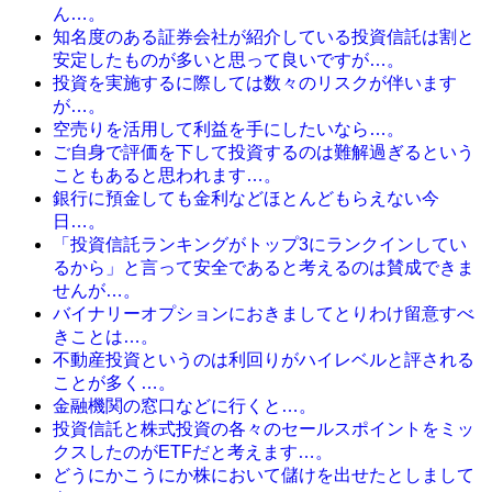
ん…。
知名度のある証券会社が紹介している投資信託は割と
安定したものが多いと思って良いですが…。
投資を実施するに際しては数々のリスクが伴います
が…。
空売りを活用して利益を手にしたいなら…。
ご自身で評価を下して投資するのは難解過ぎるという
こともあると思われます…。
銀行に預金しても金利などほとんどもらえない今
日…。
「投資信託ランキングがトップ3にランクインしてい
るから」と言って安全であると考えるのは賛成できま
せんが…。
バイナリーオプションにおきましてとりわけ留意すべ
きことは…。
不動産投資というのは利回りがハイレベルと評される
ことが多く…。
金融機関の窓口などに行くと…。
投資信託と株式投資の各々のセールスポイントをミッ
クスしたのがETFだと考えます…。
どうにかこうにか株において儲けを出せたとしまして