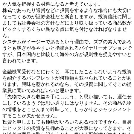
か人気を把握する材料になると考えています。
株式であったり通貨などに投資をするような場合にも大切に
なってくるのが証券会社だと断言しますが、投資信託に関し
ましても証券会社の方針などにより取り扱っている商品数が
ビックリするくらい異なる点に気を付けなければなりませ
ん。
システムがイージーであるという理由で、ズブの素人であろ
うとも稼ぎが得やすいと指摘されるバイナリーオプションで
すが、日本国内と比較して海外の方が規則性を捉えやすいと
言われています。
金融機関受付などに行くと、耳にしたこともないような投資
を紹介するパンフレットが何種類も並べられていることがあ
ります。興味を惹かれるのなら、その投資に関してそこの従
業員に聞いてみればいいと思います。
「先物で大きな収益を手にしよう」と思い描いても、運任せ
にしているようでは思い通りにはなりません。その商品先物
の情報をとことんまで吟味して、しっかりとジャッジメント
することが欠かせません。
投資と申しましても種類がいろいろあるわけですから、自身
にピッタリの投資を見極めることが大事になってきます。そ