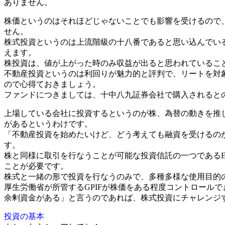
ありません。
株価というのはそれほどじゃないことでも影響を受けるので
せん。
株式投資というのは上流階級の十八番であると思い込んでい
えます。
株投資は、値が上がった時のみ収益が出ると思われているこ
不動産投資というのは利回りが魅力的と評判で、リートを対
ので心得ておきましょう。
ファンドにつきましては、十中八九証券会社で購入されると
上場している会社に投資するというのが株、為替の動きを推
があるというわけです。
「不動産投資を始めたいけど、どう考えても融資を受けるの
す。
株と同様に取引を行なうことが可能な投資信託の一つである
ことが必要です。
株式と一緒の形で投資を行なうのみで、多種多様な使用目的
厚生労働省が所管するGPIFが株価をある程度コントロール
余剰資金がある」と言うのであれば、株式投資にチャレンジ
投資の基本