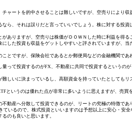
、チャートを的中させることは難しいですが、空売りにより収
るなら、それは誤りだと言っていいでしょう。株に対する投資
とがありますが、空売りは株価がＤＯＷＮした時に利益を得る
象にした投資も収益をゲットしやすいと評されていますが、当
のことですが、保険会社であるとか郵便局などの金融機関であ
し量って投資するのがFX、不動産に共同で投資するというの
が難しいに決まっているし、高額資金を持っていたとしてもリ
ETFというのは優れた点が非常に多いように思えますが、売買
の不動産へ分散して投資できるのが、リートの究極の特徴であ
できているので、株式投資といいますのは予想以上に安心・安
するのも良いと思います。