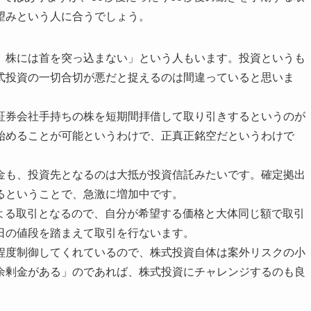
望みという人に合うでしょう。
、株には首を突っ込まない」という人もいます。投資というも
式投資の一切合切が悪だと捉えるのは間違っていると思いま
証券会社手持ちの株を短期間拝借して取り引きするというのが
始めることが可能というわけで、正真正銘空だというわけで
金も、投資先となるのは大抵が投資信託みたいです。確定拠出
るということで、急激に増加中です。
による取引となるので、自分が希望する価格と大体同じ額で取引
日の値段を踏まえて取引を行ないます。
程度制御してくれているので、株式投資自体は案外リスクの小
余剰金がある」のであれば、株式投資にチャレンジするのも良