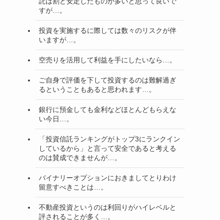
託は割と安定したものが多いと思って良いで
すが…。
投資を実施するに際しては数々のリスクが伴
いますが…。
空売りを活用して利益を手にしたいなら…。
ご自身で評価を下して投資するのは難解過ぎ
るということもあると思われます…。
銀行に預金しても金利などほとんどもらえな
い今日…。
「投資信託ランキングがトップ3にランクイン
しているから」と言って安全であると考える
のは賛成できませんが…。
バイナリーオプションにおきましてとりわけ
留意すべきことは…。
不動産投資というのは利回りがハイレベルと
評されることが多く…。