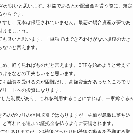
SAが良いと思います。利益であるとか配当金を貰う際に、規定
るからです。
ますし、元本は保証されていません。最悪の場合資産が夢であ
付けましょう。
ても良いと思います。「単独ではできるわけがない規模の大き
らないと言えます。
ため、軽く見ればものだと言えます。ETFを始めようと考えて
つけるなどの工夫もいると思います。
ても融資を受けるのが困難だし、高額資金があったところでリ
がリートへの投資になります。
対象にした制度があり、これを利用することにすれば、一家総ぐる
きるのがウリの信用取引ではありますが、株価が急激に落ち込
」と言われる追加の証拠金を払うように要請されます。
ではありますが、30秒後だったり60秒後の動きを予期する取