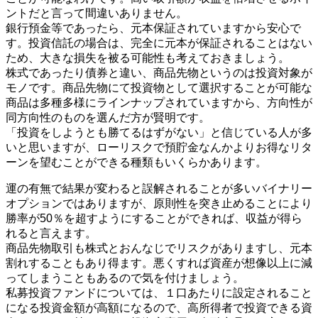
ントだと言って間違いありません。
銀行預金等であったら、元本保証されていますから安心で
す。投資信託の場合は、完全に元本が保証されることはない
ため、大きな損失を被る可能性も考えておきましょう。
株式であったり債券と違い、商品先物というのは投資対象が
モノです。商品先物にて投資物として選択することが可能な
商品は多種多様にラインナップされていますから、方向性が
同方向性のものを選んだ方が賢明です。
「投資をしようとも勝てるはずがない」と信じている人が多
いと思いますが、ローリスクで預貯金なんかよりお得なリタ
ーンを望むことができる種類もいくらかあります。
運の有無で結果が変わると誤解されることが多いバイナリー
オプションではありますが、原則性を突き止めることにより
勝率が50％を超すようにすることができれば、収益が得ら
れると言えます。
商品先物取引も株式とおんなじでリスクがありますし、元本
割れすることもあり得ます。悪くすれば資産が想像以上に減
ってしまうこともあるので気を付けましょう。
私募投資ファンドについては、１口あたりに設定されること
になる投資金額が高額になるので、高所得者で投資できる資