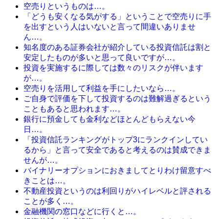
空売りというものは…。
「どうも安くなる気がする」ということで空売りに手
を出すという人はいないと言って間違いありませ
ん…。
知名度のある証券会社が紹介している投資信託は割と
安定したものが多いと思って良いですが…。
投資を実施するに際しては数々のリスクが伴います
が…。
空売りを活用して利益を手にしたいなら…。
ご自身で評価を下して投資するのは難解過ぎるという
こともあると思われます…。
銀行に預金しても金利などほとんどもらえない今
日…。
「投資信託ランキングがトップ3にランクインしてい
るから」と言って安全であると考えるのは賛成できま
せんが…。
バイナリーオプションにおきましてとりわけ留意すべ
きことは…。
不動産投資というのは利回りがハイレベルと評される
ことが多く…。
金融機関の窓口などに行くと…。