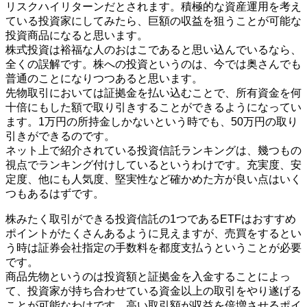
リスクハイリターンだとされます。積極的な資産運用を考え
ている投資家にしてみたら、巨額の収益を狙うことが可能な
投資商品になると思います。
株式投資は裕福な人のおはこであると思い込んでいるなら、
全くの誤解です。株への投資というのは、今では奥さんでも
普通のことになりつつあると思います。
先物取引においては証拠金を払い込むことで、所有資金を何
十倍にもした額で取り引きすることができるようになってい
ます。1万円の所持金しかないという時でも、50万円の取り
引きができるのです。
ネット上で紹介されている投資信託ランキングは、幾つもの
視点でランキング付けしているというわけです。充実度、安
定度、他にも人気度、堅実性など確かめた方が良い点はいく
つもあるはずです。
株みたく取引ができる投資信託の1つであるETFはおすすめ
ポイントがたくさんあるように見えますが、売買をするとい
う時は証券会社指定の手数料を都度支払うということが必要
です。
商品先物というのは投資額と証拠金を入金することによっ
て、投資家が持ち合わせている資金以上の取引をやり遂げる
ことが可能なわけです。高い取引額が収益を倍増させるポイ