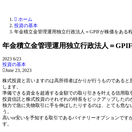
ホーム
投資の基本
年金積立金管理運用独立行政法人＝GPIFが株価をある
年金積立金管理運用独立行政法人＝GP
2023
6/23
投資の基本
June 23, 2023
株式投資と言いますのは高所得者ばかりが行うものであると
します。
準備できる資金を超過する金額での取り引きを叶える信用取
投資信託と株式投資のそれぞれの特長をピックアップしたの
独力で急に先物取引に手を伸ばしたりするのは、とても危な
う。
高いor安いを予知する取引であるバイナリーオプションです
す。