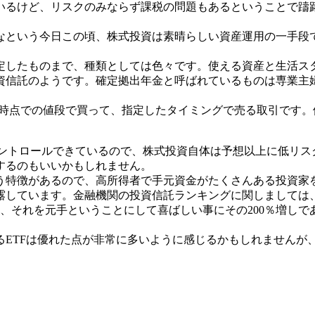
いるけど、リスクのみならず課税の問題もあるということで躊
なという今日この頃、株式投資は素晴らしい資産運用の一手段
定したものまで、種類としては色々です。使える資産と生活ス
資信託のようです。確定拠出年金と呼ばれているものは専業主
現時点での値段で買って、指定したタイミングで売る取引です
コントロールできているので、株式投資自体は予想以上に低リ
するのもいいかもしれません。
う特徴があるので、高所得者で手元資金がたくさんある投資家
露しています。金融機関の投資信託ランキングに関しましては
、それを元手ということにして喜ばしい事にその200％増しで
るETFは優れた点が非常に多いように感じるかもしれませんが