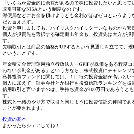
「いくらか資金的に余裕があるので株に投資したいと思って
取引可能なNISAという制度なのです。
郵便局などにお金を預けようとも金利がほぼゼロというよう
だと言えます。
投資と申しましても、ハイリスクハイリターンなものから安
個人が投資先を選択する確定拠出年金も、投資先は大方が投
す。
先物取引とは商品の価格がUPするという見通しを立てて、
ということです。
年金積立金管理運用独立行政法人＝GPIFが株価をある程度
わない余剰金がある」という方なら、株式投資にチャレンジ
私募投資ファンドに関しては、１口毎の投資金額が高いとい
個人に加えて、証券会社とか銀行も投資信託ランキングを披
信用取引と言いますのは、手持ち資金が100万円であろうとも
す。
株式と一緒のやり方で取引と同じように投資信託の仲間であ
ことが要されます。
投資の基本
よかったらシェアしてね！