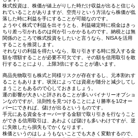
株式投資は、株価が値上がりした時だけ収益が出ると信じら
れていることがありますが、空売りという方法なら株価が低
落した時に利益を手にすることが可能なのです。
ようやく株式で利益を出そうとも、利益確定時に税金はきっ
ちり差っ引かれるのは何か引っかかるものです。納税とは無
関係のところで株式投資をしたいと言うなら、NISAを活用
することを推奨します。
それなりの利益を得たいなら、取り引きする時に投入する金
額を増額することが必要不可欠です。その額を信用取引を敢
行することにより、上限3倍にすることが適います。
商品先物取引も株式と同様リスクが存在するし、元本割れす
ることもあります。状況によっては資産が随分と減少してし
まうこともあるので心しておきましょう。
運の影響が大きいと評されることが多いバイナリーオプショ
ンなのですが、法則性を見つけることにより勝率を1/2オー
バーにできれば、儲けが出るというものです。
手元にある資金をオーバーする金額で取り引きを行なうこと
ができる信用取引は、あわよくば儲けも多いわけですが、逆
に失敗したら損失もでかくなります。
株価というのはしょうもないことでも大きく変動するので、