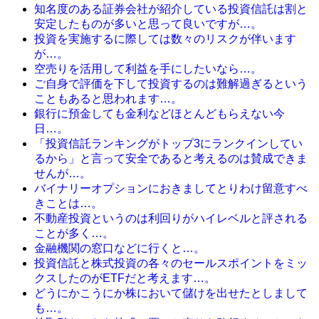
知名度のある証券会社が紹介している投資信託は割と
安定したものが多いと思って良いですが…。
投資を実施するに際しては数々のリスクが伴います
が…。
空売りを活用して利益を手にしたいなら…。
ご自身で評価を下して投資するのは難解過ぎるという
こともあると思われます…。
銀行に預金しても金利などほとんどもらえない今
日…。
「投資信託ランキングがトップ3にランクインしてい
るから」と言って安全であると考えるのは賛成できま
せんが…。
バイナリーオプションにおきましてとりわけ留意すべ
きことは…。
不動産投資というのは利回りがハイレベルと評される
ことが多く…。
金融機関の窓口などに行くと…。
投資信託と株式投資の各々のセールスポイントをミッ
クスしたのがETFだと考えます…。
どうにかこうにか株において儲けを出せたとしまして
も…。