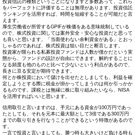
投資信託の種類ということになりますと多数あって、これら
をパーフェクトに評価することは無理があります。投資信託
ランキングを活用すれば、時間を短縮することが可能だと言
えます。
厚生労働省が所管するGPIFが株価をある意味統制している
ので、株式投資に関しては案外安全・安心な投資だと思って
も良いと思います。「当面使わない余剰資金がある」とおっ
しゃるのであれば、株式投資は狙い目だと断言します。
投資家が限られる私募投資ファンドは人数が僅かだという実
態から、ファンドの設計が自由にできます。解約することに
なる頻度も他のものと比べて少ないという利点があるので、
長きに亘る安定が期待できます。
何とか株投資において儲けを出せたとしましても、利益を確
定しようとする際に税金が掛かってしまうのは何か引っかか
るものです。課税とは無縁に株に取り組みたいなら、NISA
を活用すればいいと思います。
信用取引と言いますのは、手元にある資金が100万円であっ
たとしても、それを元本に最大額として3倍である300万円
までの取り引きを行なうことができるという特徴があるので
す。
一言で投資と言いましても、勝つ時も大きいけど負ける時も