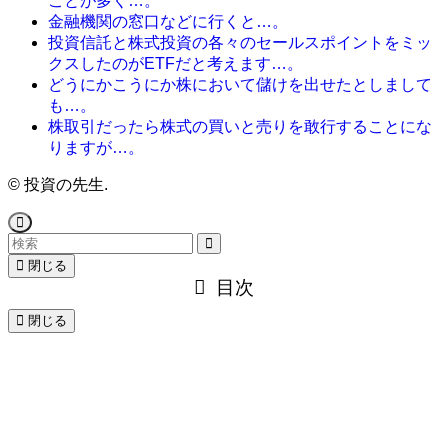
ことが多く…。
金融機関の窓口などに行くと…。
投資信託と株式投資の各々のセールスポイントをミッ
クスしたのがETFだと考えます…。
どうにかこうにか株において儲けを出せたとしまして
も…。
株取引だったら株式の買いと売りを敢行することにな
りますが…。
©
投資の先生.
閉じる
目次
閉じる