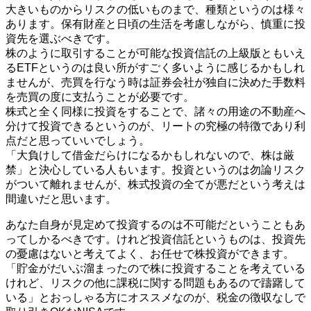
大きいものからリスクの低いものまで、種類というのは様々
あります。保有財産と日頃の生活を考慮しながら、慎重に投
資先を選ぶべきです。
株のように取引することが可能な投資信託の上級版ともいえ
るETFというのは良い所がすごく多いように感じるかもしれ
ませんが、売買を行なう時は証券会社が独自に決めた手数料
を売買の度に支払うことが必要です。
株式と全く同様に投資をすることで、諸々の用途の不動産へ
分けて投資できるというのが、リートの究極の特徴であり利
点だと思っていいでしょう。
「大負けして借金だらけになるかもしれないので、株は厳
禁」と決心している人もいます。投資というのは勿論リスク
がついて離れませんが、株式投資の全てが悪だという考えは
間違いだと思います。
あなた自身が見定めて投資するのは不可能だということもあ
ってしかるべきです。けれど投資信託というものは、投資先
の憂慮はないと考えてよく、お任せで株投資ができます。
「貯金がだいぶ溜まったので株に投資することを考えている
けれど、リスクの他に課税に関する問題もあるので躊躇して
いる」とおっしゃる方にオススメなのが、税金の徴収なしで