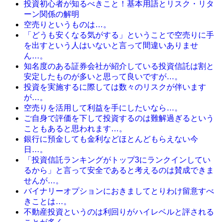
投資初心者が知るべきこと！基本用語とリスク・リタ
ーン関係の解明
空売りというものは…。
「どうも安くなる気がする」ということで空売りに手
を出すという人はいないと言って間違いありませ
ん…。
知名度のある証券会社が紹介している投資信託は割と
安定したものが多いと思って良いですが…。
投資を実施するに際しては数々のリスクが伴います
が…。
空売りを活用して利益を手にしたいなら…。
ご自身で評価を下して投資するのは難解過ぎるという
こともあると思われます…。
銀行に預金しても金利などほとんどもらえない今
日…。
「投資信託ランキングがトップ3にランクインしてい
るから」と言って安全であると考えるのは賛成できま
せんが…。
バイナリーオプションにおきましてとりわけ留意すべ
きことは…。
不動産投資というのは利回りがハイレベルと評される