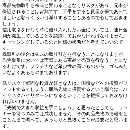
商品先物取引も株式と変わることなくリスクがあり、元本が
保証されることは皆無です。下手をすると資産が夢であって
ほしいと願うくらい目減りすることもあるので心しておきま
しょう。
信用取引を行なう時に借り入れしたお金については、連日金
利が発生していることを認識しておかなければなりません。
キャッシングしているのと同様の状態だと考えていいので
す。
株取引の場合は株式の取り引きを行なうことになりますが、
先物取引においては実際にある商品で売買を行なうことにな
るわけです。プラチナなど希少性の高いものから、ゴムみた
いなよくあるものまであります。
低リスクで堅固な投資が好きな人は、国債などへの投資がフ
ィットするでしょう。商品先物に投資するという場合は、ハ
イリスクハイリターンになるということを把握しておかなけ
ればいけません。
「先物で大きな収益を手にしよう」と思ったとしても、ラッ
キーを待つのみでは成功しません。その商品先物の情報をと
ことんまで調べて、きっちりと見抜くことが必要だと思いま
す。