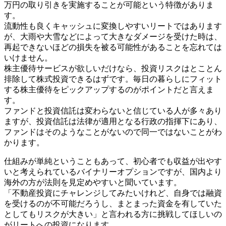
万円の取り引きを実施することが可能という特徴がありま
す。
流動性も良くキャッシュに変換しやすいリートではあります
が、大雨や大雪などによって大きなダメージを受けた時は、
再起できないほどの損失を被る可能性があることを忘れては
いけません。
株主優待サービスが欲しいだけなら、投資リスクはとことん
排除して株式投資できるはずです。毎日の暮らしにフィット
する株主優待をピックアップするのがポイントだと言えま
す。
ファンドと投資信託は変わらないと信じている人が多々あり
ますが、投資信託は法律が適用となる行政の指揮下にあり、
ファンドはそのようなことがないので同一ではないことがわ
かります。
仕組みが単純ということもあって、初心者でも収益が出やす
いと考えられているバイナリーオプションですが、国内より
海外の方が法則を見定めやすいと聞いています。
「不動産投資にチャレンジしてみたいけれど、自身では融資
を受けるのが不可能だろうし、まとまった資金を有していた
としてもリスクが大きい」と言われる方に挑戦してほしいの
がリートへの投資になります。