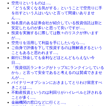
空売りというものは…。
「どうも安くなる気がする」ということで空売りに手
を出すという人はいないと言って間違いありませ
ん…。
知名度のある証券会社が紹介している投資信託は割と
安定したものが多いと思って良いですが…。
投資を実施するに際しては数々のリスクが伴います
が…。
空売りを活用して利益を手にしたいなら…。
ご自身で評価を下して投資するのは難解過ぎるという
こともあると思われます…。
銀行に預金しても金利などほとんどもらえない今
日…。
「投資信託ランキングがトップ3にランクインしている
から」と言って安全であると考えるのは賛成できませ
んが…。
バイナリーオプションにおきましてとりわけ留意すべ
きことは…。
不動産投資というのは利回りがハイレベルと評される
ことが多く…。
金融機関の窓口などに行くと…。