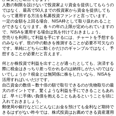
人数の制限を設けないで投資家より資金を提供してもらうの
ではなく、最高で50人までの投資家から資金を提供しても
らって運用する方法を私募投資ファンドと言っています。
一定の金額を上回る場合、NISA枠として取り扱われること
ができなくなります。各々の年の上限が定められていますの
で、NISAを運用する場合は気を付けておきましょう。
空売りを利用して利益を手にするには、チャートを予想する
のみならず、世の中の動きを推測することが必要不可欠なの
です。単純にどちらに動くかだけのギャンブルではなく、予
想することが必要だと言えます。
何とか株投資で利益を出すことが適ったとしても、決済する
際に税金はきっちり差っ引かれるのは納得しがたいのではな
いでしょうか？税金とは無関係に株をしたいなら、NISAを
活用すればいいだけです。
自己資金の数倍～数十倍の額で取引できるのが先物取引の最
大のポイントです。驚くような利益を手にできることもあれ
ば、早々に手痛い負債を抱えることもあるということを頭に
入れておきましょう。
郵便局や銀行などにどんなにお金を預けても金利など期待で
きるはずがない昨今では、株式投資はお薦めできる資産運用