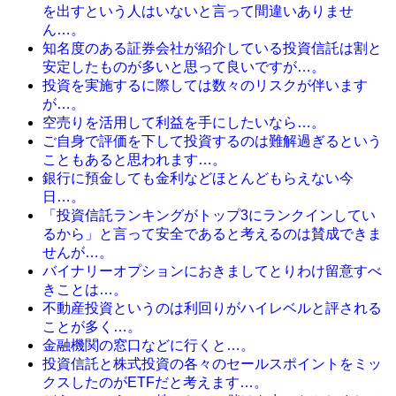
を出すという人はいないと言って間違いありませ
ん…。
知名度のある証券会社が紹介している投資信託は割と
安定したものが多いと思って良いですが…。
投資を実施するに際しては数々のリスクが伴います
が…。
空売りを活用して利益を手にしたいなら…。
ご自身で評価を下して投資するのは難解過ぎるという
こともあると思われます…。
銀行に預金しても金利などほとんどもらえない今
日…。
「投資信託ランキングがトップ3にランクインしてい
るから」と言って安全であると考えるのは賛成できま
せんが…。
バイナリーオプションにおきましてとりわけ留意すべ
きことは…。
不動産投資というのは利回りがハイレベルと評される
ことが多く…。
金融機関の窓口などに行くと…。
投資信託と株式投資の各々のセールスポイントをミッ
クスしたのがETFだと考えます…。