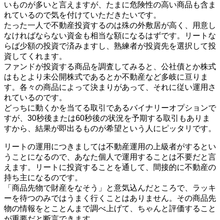
いものが多いと言えますが、たまに危険性の高い商品も含ま
れているので気を付けていただきたいです。
たった一人で不動産投資するのは殊の外敷居が高く、用意し
なければならない資金も相当な額になるはずです。リートな
らば少額の投資で済みますし、熟練者が投資先を選択して投
資してくれます。
ファンドが投資する商品を調査してみると、公社債とか株式
はもとより未公開株式であるとか不動産など多岐に亘りま
す。各々の商品によって決まりがあって、それに従い運用さ
れているのです。
どっちに動くかを当てる取引であるバイナリーオプションで
すが、30秒後または60秒後の状況を予期する取引もありま
すから、結果が即出るものが希望という人にピッタリです。
リートの運用につきましては不動産運用の上級者がするとい
うことになるので、あなた個人で運用することは不要だと言
えます。リートに投資することを通して、間接的に不動産の
持ち主になるのです。
「商品先物で財産をなそう」と意気込んだところで、ラッキ
ーを待つのみではうまく行くことはありません。その商品先
物の情報をとことんまで調べ上げて、ちゃんと評価すること
が重要だと断言できます。