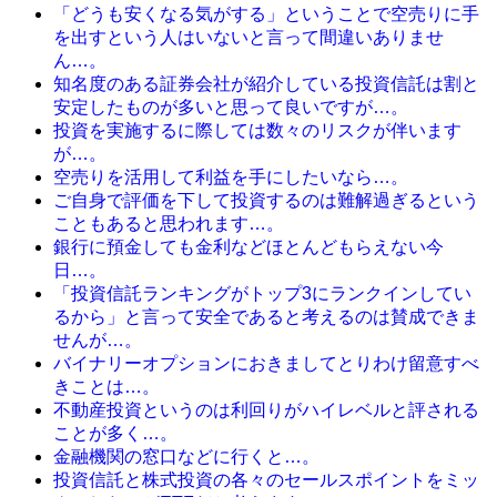
「どうも安くなる気がする」ということで空売りに手
を出すという人はいないと言って間違いありませ
ん…。
知名度のある証券会社が紹介している投資信託は割と
安定したものが多いと思って良いですが…。
投資を実施するに際しては数々のリスクが伴います
が…。
空売りを活用して利益を手にしたいなら…。
ご自身で評価を下して投資するのは難解過ぎるという
こともあると思われます…。
銀行に預金しても金利などほとんどもらえない今
日…。
「投資信託ランキングがトップ3にランクインしてい
るから」と言って安全であると考えるのは賛成できま
せんが…。
バイナリーオプションにおきましてとりわけ留意すべ
きことは…。
不動産投資というのは利回りがハイレベルと評される
ことが多く…。
金融機関の窓口などに行くと…。
投資信託と株式投資の各々のセールスポイントをミッ