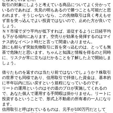
取引の対象にしようと考えている商品についてよく分かって
いるのであれば、先見の明もあるので勝つことも可能だと思
われます。そうじゃないなら、この先物取引は良く考えもせ
ず首を突っ込んでよい投資ではないので、止めた方が良いで
しょう。
ＮＹ市場でダウ平均が低下すれば、追従するように日経平均
も下がる傾向にあります。空売りが効果を発揮するのはマイ
ナス的なイベント時だと言って間違いありません。
誰にも頼らず突如先物取引に首を突っ込むのは、とっても無
茶で危険だと思います。ちゃんと知識と情報を得るのと同時
に、リスクが常に立ちはだかることを了解した上で開始しま
しょう。
借りたものを返すのは当たり前ではないでしょうか？株取引
の世界でも同様であり、信用取引で拝借した資金は、基本的
に半年以内に払い戻すという規程になっているのです。
リートの運用というのはその道のプロが実施してくれるの
で、あなた個人で運用する手間暇は掛かりません。リートに
投資するということで、形式上不動産の所有者の一人になり
ます。
信用取引と呼ばれているものは、元手が100万円だとして