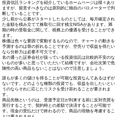
投資信託ランキングを紹介しているホームページは様々あり
ますが、留意すべきなのは原則的に独自のバロメーターで判
断していることです。
少し前から公募がスタートしたものとしては、毎月確定され
た金額を積み立てて株取引に回す積立NISAがあります。満
期の時の受取金に関して、税務上の優遇を受けることができ
ます。
株価は色々な要因で変動するものなので、チャートの動きを
予測するのは骨の折れることですが、空売りで収益を得たい
なら分析力は必要不可欠です。
名の通った証券会社が扱っている投資信託は比較的不安のな
いものが多いと思っていただいて結構ですが、会社次第で危
険性の高い商品もないことはないので注意しましょう。
誰もが多くの儲けを得ることが可能な投資なんてあるはずが
ないです。どのような種類の投資でも、収益を出したいとい
うのならそれに応じたリスクを受け容れることが要されま
す。
商品先物というのは、受渡予定日が到来する前に反対売買を
実行することで、契約時との差額で決済することが可能で
す。現金の受払だけで終わるので、商品の現物を考慮するこ
とは要されません。